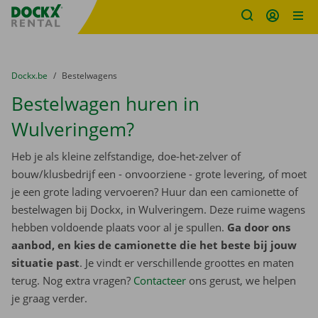
Fratello DEMO
Ga naar inhoud
Taalselectie overslaan
U bevindt zich hier:
van
Dockx.be
naar
Bestelwagens
Bestelwagen huren in
Wulveringem?
Heb je als kleine zelfstandige, doe-het-zelver of
bouw/klusbedrijf een - onvoorziene - grote levering, of moet
je een grote lading vervoeren? Huur dan een camionette of
bestelwagen bij Dockx, in Wulveringem. Deze ruime wagens
hebben voldoende plaats voor al je spullen.
Ga door ons
aanbod, en kies de camionette die het beste bij jouw
situatie past
. Je vindt er verschillende groottes en maten
terug. Nog extra vragen?
Contacteer
ons gerust, we helpen
je graag verder.