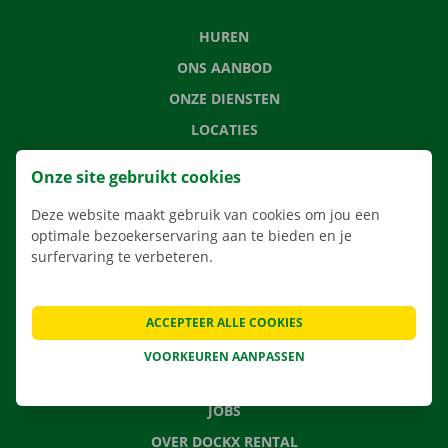
HUREN
ONS AANBOD
ONZE DIENSTEN
LOCATIES
APP
Onze site gebruikt cookies
VERHUISOPLOSSINGEN
Deze website maakt gebruik van cookies om jou een
optimale bezoekerservaring aan te bieden en je
surfervaring te verbeteren.
CONTACTEER ONS
VEELGESTELDE VRAGEN
ACCEPTEER ALLE COOKIES
NIEUWS
VOORKEUREN AANPASSEN
CADEAUBON
JOBS
OVER DOCKX RENTAL