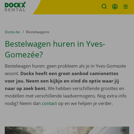
Fratello DEMO
Ga naar inhoud
Taalselectie overslaan
U bevindt zich hier:
van
Dockx.be
naar
Bestelwagens
Bestelwagen huren in Yves-
Gomezée?
Bestelwagen huren: geen probleem als je in Yves-Gomezée
woont.
Dockx heeft een groot aanbod camionettes
voor jou. Neem een kijkje en vind de optie waar jij
naar op zoek bent.
We hebben verschillende groottes en
modellen met verschillende laadvermogens. Nog extra info
nodig? Neem dan
contact
op en we helpen je verder.