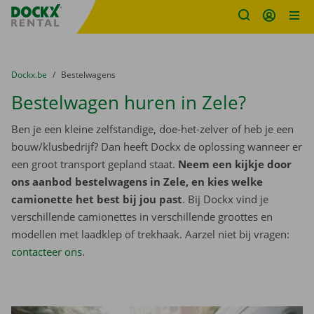
Fratello DEMO
Ga naar inhoud
Taalselectie overslaan
U bevindt zich hier:
van
Dockx.be
naar
Bestelwagens
Bestelwagen huren in Zele?
Ben je een kleine zelfstandige, doe-het-zelver of heb je een
bouw/klusbedrijf? Dan heeft Dockx de oplossing wanneer er
een groot transport gepland staat.
Neem een kijkje door
ons aanbod bestelwagens in Zele, en kies welke
camionette het best bij jou past
. Bij Dockx vind je
verschillende camionettes in verschillende groottes en
modellen met laadklep of trekhaak. Aarzel niet bij vragen:
contacteer ons
.