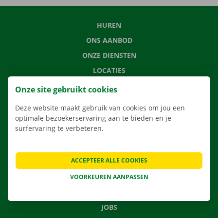
HUREN
ONS AANBOD
ONZE DIENSTEN
LOCATIES
APP
Onze site gebruikt cookies
VERHUISOPLOSSINGEN
Deze website maakt gebruik van cookies om jou een
optimale bezoekerservaring aan te bieden en je
surfervaring te verbeteren.
CONTACTEER ONS
ACCEPTEER ALLE COOKIES
VEELGESTELDE VRAGEN
NIEUWS
VOORKEUREN AANPASSEN
CADEAUBON
JOBS