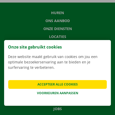
HUREN
ONS AANBOD
ONZE DIENSTEN
LOCATIES
APP
Onze site gebruikt cookies
VERHUISOPLOSSINGEN
Deze website maakt gebruik van cookies om jou een
optimale bezoekerservaring aan te bieden en je
surfervaring te verbeteren.
CONTACTEER ONS
ACCEPTEER ALLE COOKIES
VEELGESTELDE VRAGEN
NIEUWS
VOORKEUREN AANPASSEN
CADEAUBON
JOBS