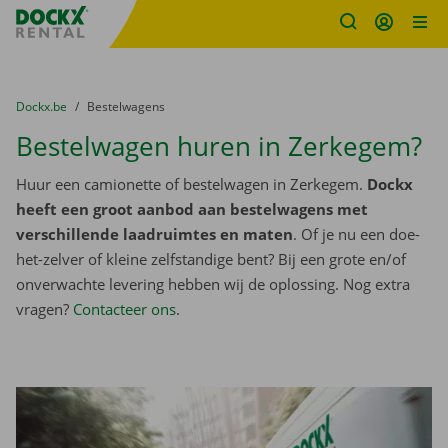
Fratello DEMO
Ga naar inhoud
Taalselectie overslaan
U bevindt zich hier:
van
Dockx.be
naar
Bestelwagens
Bestelwagen huren in Zerkegem?
Huur een camionette of bestelwagen in Zerkegem.
Dockx
heeft een groot aanbod aan bestelwagens met
verschillende laadruimtes en maten
. Of je nu een doe-
het-zelver of kleine zelfstandige bent? Bij een grote en/of
onverwachte levering hebben wij de oplossing. Nog extra
vragen?
Contacteer ons
.