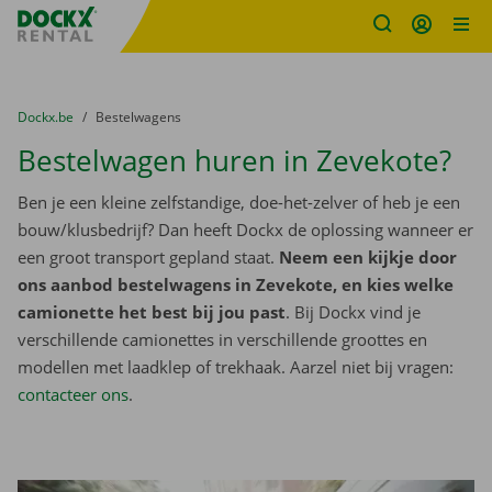
Fratello DEMO
Ga naar inhoud
Taalselectie overslaan
U bevindt zich hier:
van
Dockx.be
naar
Bestelwagens
Bestelwagen huren in Zevekote?
Ben je een kleine zelfstandige, doe-het-zelver of heb je een
bouw/klusbedrijf? Dan heeft Dockx de oplossing wanneer er
een groot transport gepland staat.
Neem een kijkje door
ons aanbod bestelwagens in Zevekote, en kies welke
camionette het best bij jou past
. Bij Dockx vind je
verschillende camionettes in verschillende groottes en
modellen met laadklep of trekhaak. Aarzel niet bij vragen:
contacteer ons
.