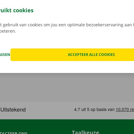
t model dat het beste bij jou past en je gewenste Pick-up Po
 Bij het ophalen open je de camionette eenvoudig met jouw 
ruikt cookies
load de gratis app voor
Android
of
Apple
.
 gebruik van cookies om jou een optimale bezoekerservaring aan t
rbeteren.
ASSEN
ACCEPTEER ALLE COOKIES
Taalkeuze
TACTEER ONS