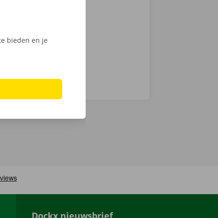
int of Dockx
digitale
e bieden en je
Dockx nieuwsbrief