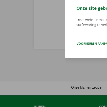
via de app he
Service Shop.
Onze site geb
sleutel. Down
Deze website maakt
surfervaring te ve
VOORKEUREN AANP
HUREN
CON