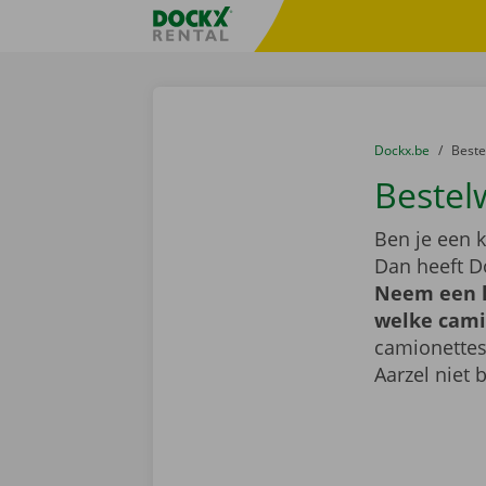
Ga naar inhoud
Taalselectie overslaan
Fratello DEMO
U bevindt zich hi
van
Dockx.be
naar
Best
Bestel
Ben je een k
Dan heeft D
Neem een k
welke camio
camionettes
Aarzel niet 