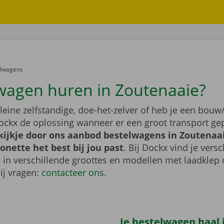
er:
elwagens
wagen huren in Zoutenaaie?
leine zelfstandige, doe-het-zelver of heb je een bouw/
ockx de oplossing wanneer er een groot transport gep
ijkje door ons aanbod bestelwagens in Zoutenaai
nette het best bij jou past
. Bij Dockx vind je vers
 in verschillende groottes en modellen met laadklep 
bij vragen:
contacteer ons
.
Je bestelwagen haal j