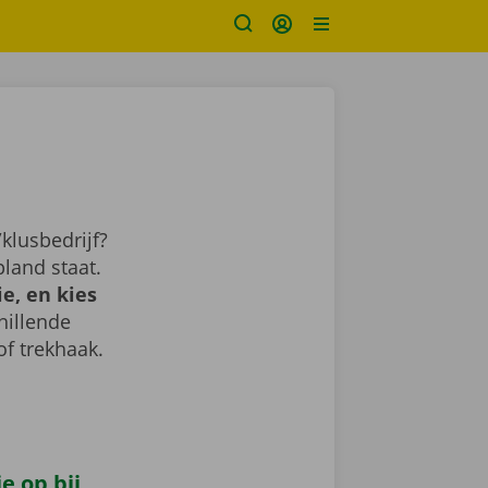
klusbedrijf?
land staat.
e, en kies
chillende
of trekhaak.
e op bij