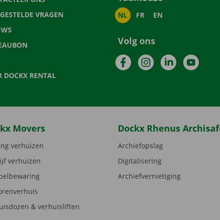
LGESTELDE VRAGEN
NL
FR
EN
UWS
Volg ons
EAUBON
Facebook
Instagram
LinkedIn
YouTu
R DOCKX RENTAL
kx Movers
Dockx Rhenus Archisaf
ng verhuizen
Archiefopslag
ijf verhuizen
Digitalisering
elbewaring
Archiefvernietiging
orenverhuis
uisdozen & verhuisliften