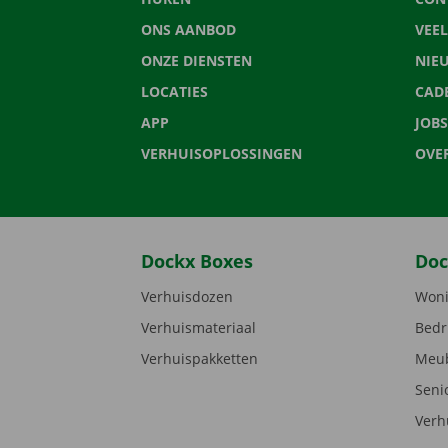
ONS AANBOD
VEE
ONZE DIENSTEN
NIE
LOCATIES
CAD
APP
JOBS
VERHUISOPLOSSINGEN
OVE
Dockx Boxes
Doc
Verhuisdozen
Woni
Verhuismateriaal
Bedr
Verhuispakketten
Meub
Seni
Verh