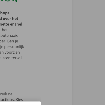
Shops
d over het
ette er snel
t het
 Zoutenaaie
er. Ben je
je persoonlijk
an voorzien
laten terwijl
ruik de
actloos. Kies