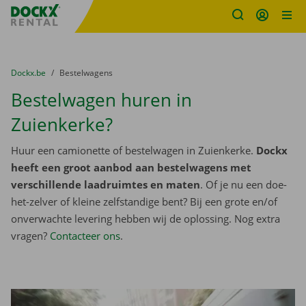
Fratello DEMO
Ga naar inhoud
Taalselectie overslaan
U bevindt zich hier:
van
Dockx.be
naar
Bestelwagens
Bestelwagen huren in
Zuienkerke?
Huur een camionette of bestelwagen in Zuienkerke.
Dockx
heeft een groot aanbod aan bestelwagens met
verschillende laadruimtes en maten
. Of je nu een doe-
het-zelver of kleine zelfstandige bent? Bij een grote en/of
onverwachte levering hebben wij de oplossing. Nog extra
vragen?
Contacteer ons
.