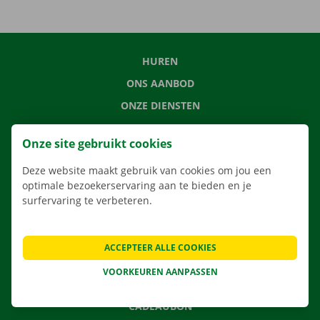
HUREN
ONS AANBOD
ONZE DIENSTEN
LOCATIES
Onze site gebruikt cookies
APP
Deze website maakt gebruik van cookies om jou een
VERHUISOPLOSSINGEN
optimale bezoekerservaring aan te bieden en je
surfervaring te verbeteren.
CONTACTEER ONS
ACCEPTEER ALLE COOKIES
VEELGESTELDE VRAGEN
VOORKEUREN AANPASSEN
NIEUWS
CADEAUBON