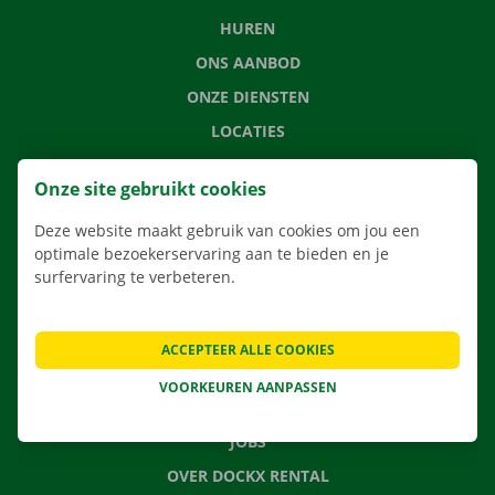
HUREN
ONS AANBOD
ONZE DIENSTEN
LOCATIES
APP
Onze site gebruikt cookies
VERHUISOPLOSSINGEN
Deze website maakt gebruik van cookies om jou een
optimale bezoekerservaring aan te bieden en je
surfervaring te verbeteren.
CONTACTEER ONS
VEELGESTELDE VRAGEN
ACCEPTEER ALLE COOKIES
NIEUWS
VOORKEUREN AANPASSEN
CADEAUBON
JOBS
OVER DOCKX RENTAL