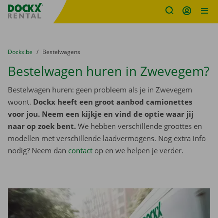
Fratello DEMO
Ga naar inhoud
Taalselectie overslaan
U bevindt zich hier:
van
Dockx.be
naar
Bestelwagens
Bestelwagen huren in Zwevegem?
Bestelwagen huren: geen probleem als je in Zwevegem
woont.
Dockx heeft een groot aanbod camionettes
voor jou. Neem een kijkje en vind de optie waar jij
naar op zoek bent.
We hebben verschillende groottes en
modellen met verschillende laadvermogens. Nog extra info
nodig? Neem dan
contact
op en we helpen je verder.