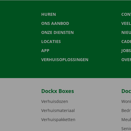
HUREN
CON
ONS AANBOD
VEE
ONZE DIENSTEN
NIE
LOCATIES
CAD
APP
JOBS
VERHUISOPLOSSINGEN
OVE
Dockx Boxes
Doc
Verhuisdozen
Woni
Verhuismateriaal
Bedr
Verhuispakketten
Meub
Seni