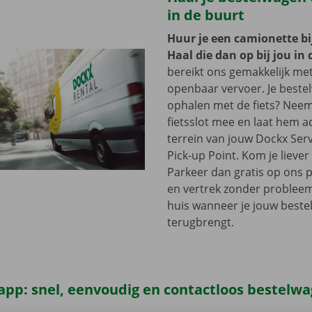
in de buurt
Huur je een camionette bi
Haal die dan op bij jou in 
bereikt ons gemakkelijk me
openbaar vervoer. Je beste
ophalen met de fiets? Nee
fietsslot mee en laat hem a
terrein van jouw Dockx Ser
Pick-up Point. Kom je lieve
Parkeer dan gratis op ons 
en vertrek zonder problee
huis wanneer je jouw best
terugbrengt.
app: snel, eenvoudig en contactloos bestelw