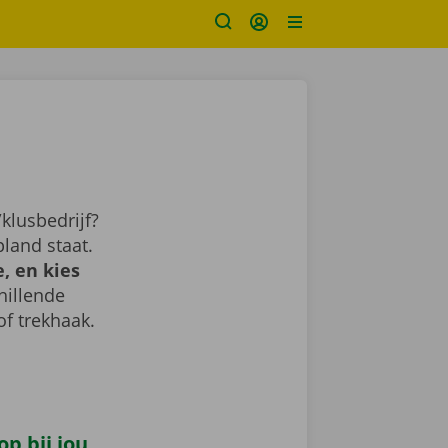
klusbedrijf?
land staat.
, en kies
chillende
of trekhaak.
p bij jou