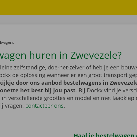
er:
elwagens
wagen huren in Zwevezele?
leine zelfstandige, doe-het-zelver of heb je een bouw/
ockx de oplossing wanneer er een groot transport gep
ijkje door ons aanbod bestelwagens in Zwevezele
nette het best bij jou past
. Bij Dockx vind je vers
 in verschillende groottes en modellen met laadklep 
bij vragen:
contacteer ons
.
Haal je bestelwagen o