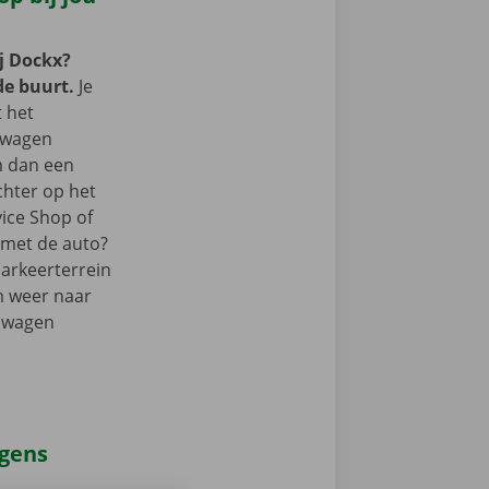
j Dockx?
de buurt.
Je
t het
lwagen
m dan een
chter op het
vice Shop of
r met de auto?
parkeerterrein
m weer naar
elwagen
agens