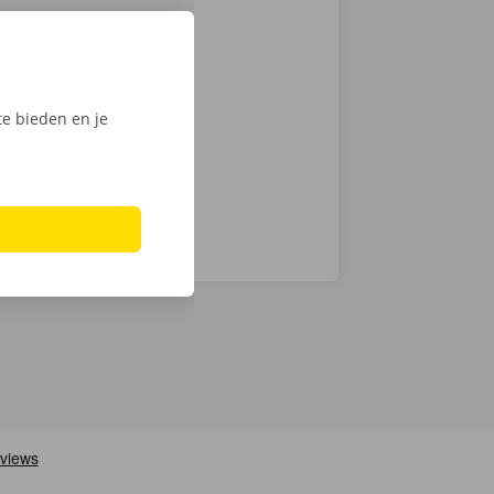
 je een
 op weg: kies
nt klaar om te
e bieden en je