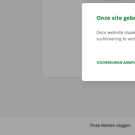
Reserveer 24/
camionette, d
Onze site geb
je afhaalpunt
vertrekken. 
Deze website maakt
surfervaring te ve
VOORKEUREN AANP