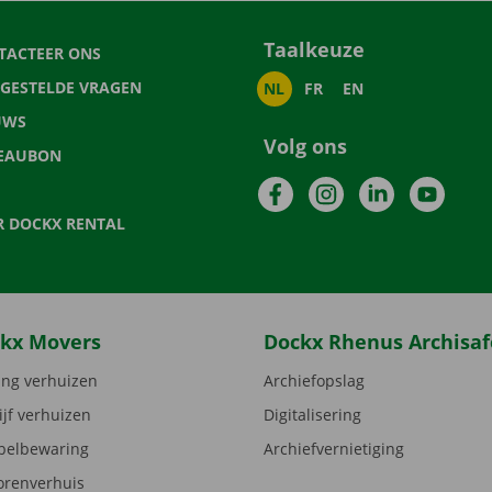
Taalkeuze
TACTEER ONS
LGESTELDE VRAGEN
NL
FR
EN
UWS
Volg ons
EAUBON
Facebook
Instagram
LinkedIn
YouTu
R DOCKX RENTAL
kx Movers
Dockx Rhenus Archisaf
ng verhuizen
Archiefopslag
ijf verhuizen
Digitalisering
elbewaring
Archiefvernietiging
orenverhuis