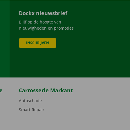
Dockx nieuwsbrief
Blijf op de hoogte van
nieuwigheden en promoties
INSCHRIJVEN
be
e
Carrosserie Markant
Autoschade
Smart Repair