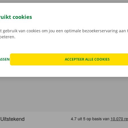
7 je bestelwagen via de Dockx-app. Geheel contactloos huur
eze open je gemakkelijk met jouw digitale sleutel. Je bent zo
ruikt cookies
, maak je keuze uit het aanbod voertuigen, reken af en je be
Download de gratis app nu voor
Android
, of
Apple
.
 gebruik van cookies om jou een optimale bezoekerservaring aan t
rbeteren.
ASSEN
ACCEPTEER ALLE COOKIES