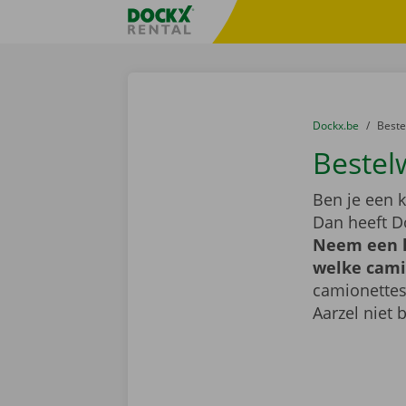
Ga naar inhoud
Taalselectie overslaan
Fratello DEMO
U bevindt zich hi
van
Dockx.be
naar
Best
Bestel
Ben je een k
Dan heeft D
Neem een k
welke camio
camionettes
Aarzel niet 