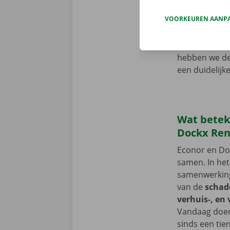
zelf zonder s
VOORKEUREN AANP
komen. Econo
systeem van 
niet, maar da
hebben we de 
een duidelijk
Wat betek
Dockx Ren
Econor en Doc
samen. In het
samenwerkin
van de
schade
verhuis-, en
Vandaag doen
sinds een tie