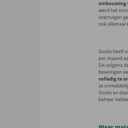
ombouwing
werd het icon
voertuigen ge
ook allemaal
Dockx heeft e
per maand aan
Dit volgens d
bevestigen we
volledig te 
ze onmiddelli
Dockx en daar
beheer hebben
Waar matc