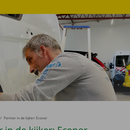
er:
naar
Partner in de kijker: Econor
 in de kijker: Econor