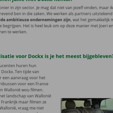
ionier in zijn sector. Je mag dat niet van jezelf vinden, maar ik
revend ben in die zaken. We werken als partners uitsteken
ide ambitieuze ondernemingen zijn
, wat het gemakkelijk
 te begrijpen. Het is heel leuk om op deze manier met Joeri e
men te werken.
isatie voor Dockx is je het meest bijgebleven
ducenten huren hun
j Dockx. Ten tijde van
r een aanvraag voor het
nibussen voor een Franse
 in Wallonië wou filmen.
t het landschap van Wallonië
 Frankrijk maar filmen ze
 Wallonië, vraag me niet