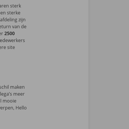
aren sterk
een sterke
afdeling zijn
return van de
er
2500
medewerkers
re site
rschil maken
llega’s meer
el mooie
werpen, Hello