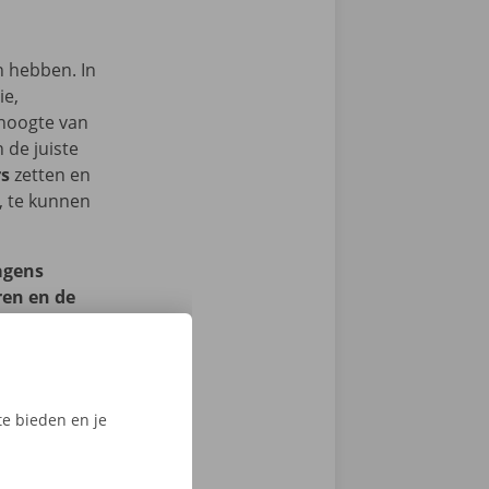
n hebben. In
ie,
 hoogte van
 de juiste
rs
zetten en
n, te kunnen
agens
ren en de
 Eenvoudig
et die
 zit, moet
t heel snel
e bieden en je
 de
ls ze dat
uigen volledig