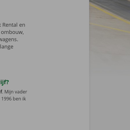
 Rental en
de ombouw,
twagens.
nlange
ijf?
f
. Mijn vader
 1996 ben ik