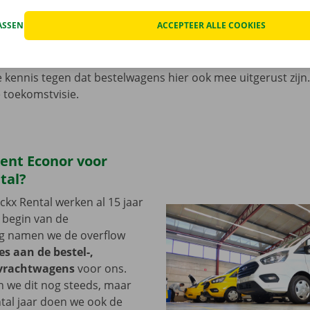
tuur. Er zullen in de tussentijd dus meer en meer sensoren i
ASSEN
ACCEPTEER ALLE COOKIES
r heeft de carrosserie voor personenwagens geopend om h
kalibratie
al mee te kunnen nemen. In de bestelwagens is d
t zal uiteraard nog wel komen. Op deze manier zijn we al h
kennis tegen dat bestelwagens hier ook mee uitgerust zij
e toekomstvisie.
ent Econor voor
tal?
kx Rental werken al 15 jaar
 begin van de
g namen we de overflow
s aan de bestel-,
 vrachtwagens
voor ons.
 we dit nog steeds, maar
ntal jaar doen we ook de