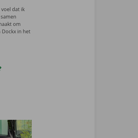
 voel dat ik
d samen
 maakt om
n Dockx in het
?