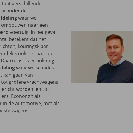
t uit verschillende
waaronder de
fdeling
waar we
s ombouwen naar een
erd voertuig. In het geval
tal betekent dat het
richten, keuringsklaar
indelijk ook het naar de
 Daarnaast is er ook nog
fdeling
waar we schades
at kan gaan van
 tot grotere vrachtwagens
gericht worden, en tot
lers. Econor zit als
r in de automotive, met als
 bestelwagens.