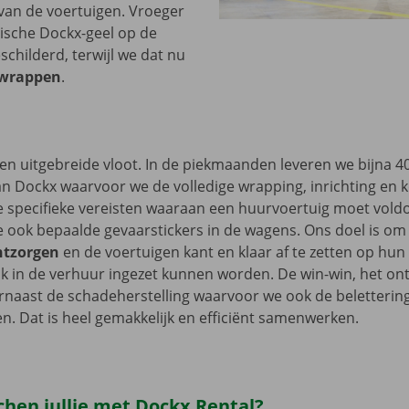
van de voertuigen. Vroeger
ische Dockx-geel op de
schilderd, terwijl we dat nu
wrappen
.
en uitgebreide vloot. In de piekmaanden leveren we bijna 4
 Dockx waarvoor we de volledige wrapping, inrichting en 
e specifieke vereisten waaraan een huurvoertuig moet vold
 ook bepaalde gevaarstickers in de wagens. Ons doel is o
ontzorgen
en de voertuigen kant en klaar af te zetten op hun
jk in de verhuur ingezet kunnen worden. De win-win, het on
naast de schadeherstelling waarvoor we ook de belettering
. Dat is heel gemakkelijk en efficiënt samenwerken.
hen jullie met Dockx Rental?