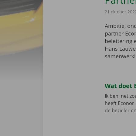
21 oktober 202
Ambitie, on
partner Eco
belettering 
Hans Lauwers
samenwerki
Wat doet E
Ik ben, net zo
heeft Econor 
de bezieler en