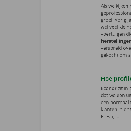
Als we kijken
geprofessiona
groei. Vorig j
wel veel klei
voertuigen d
herstelling
verspreid ove
gekocht om al
Hoe profil
Econor zit in 
dat we een ui
een normaal f
klanten in on
Fresh, …