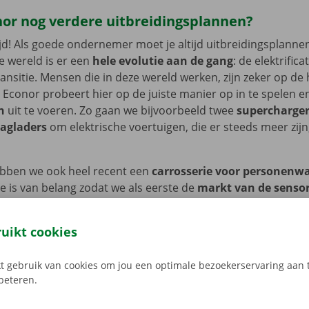
nor nog verdere uitbreidingsplannen?
ltijd! Als goede ondernemer moet je altijd uitbreidingsplanne
 wereld is er een
hele evolutie aan de gang
: de elektrificat
transitie. Mensen die in deze wereld werken, zijn zeker op de
. Econor probeert hier op de juiste manier op in te spelen en
en
uit te voeren. Zo gaan we bijvoorbeeld twee
supercharge
agladers
om elektrische voertuigen, die er steeds meer zij
bben we ook heel recent een
carrosserie voor personenw
 is van belang zodat we als eerste de
markt van de senso
van voertuigen leren kennen. Waarom dit zo belangrijk is?
 je bijvoorbeeld een zijspiegel van een voertuig vervangt, mo
ruikt cookies
gelezen worden in de computer. De camera die in de zijspiegel
 worden. Dat is de kalibratie van bepaalde zaken, en dat gaa
 gebruik van cookies om jou een optimale bezoekerservaring aan t
de komende jaren. Het is een evolutie die gepaard gaat met
rbeteren.
 van de zelfrijdende voertuigen
. We zitten vandaag in, zoa
 drie en we gaan naar niveau vijf. In niveau vijf rijden voert