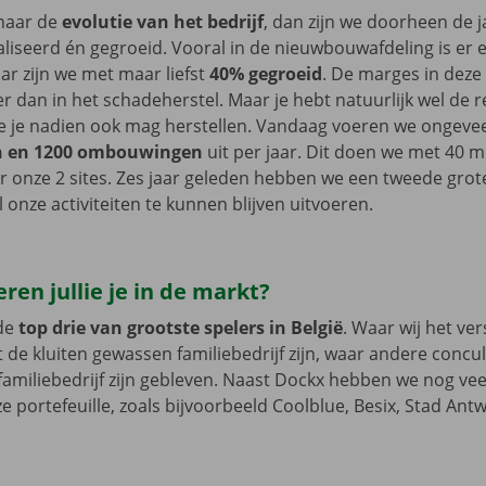
 naar de
evolutie van het bedrijf
, dan zijn we doorheen de j
liseerd én gegroeid. Vooral in de nieuwbouwafdeling is er 
aar zijn we met maar liefst
40% gegroeid
. De marges in deze 
ner dan in het schadeherstel. Maar je hebt natuurlijk wel de 
ie je nadien ook mag herstellen. Vandaag voeren we ongeve
en en 1200 ombouwingen
uit per jaar. Dit doen we met 40 
r onze 2 sites. Zes jaar geleden hebben we een tweede grote
 onze activiteiten te kunnen blijven uitvoeren.
eren jullie je in de markt?
de
top drie van grootste spelers in België
. Waar wij het ve
t de kluiten gewassen familiebedrijf zijn, waar andere concu
amiliebedrijf zijn gebleven. Naast Dockx hebben we nog ve
ze portefeuille, zoals bijvoorbeeld Coolblue, Besix, Stad Ant