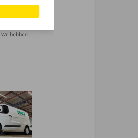
n voertuigen
et volledige
it er nog
elemaal mee en
n. We hebben