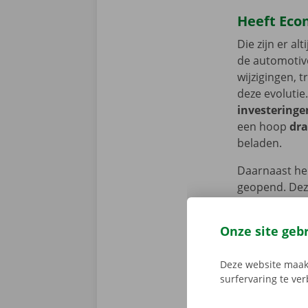
Heeft Eco
Die zijn er a
de automotive
wijzigingen, 
deze evolutie
investering
een hoop
dra
beladen.
Daarnaast he
geopend. Deze
elektrificatie
uitgelegd, als
Onze site geb
zijspiegel in
dan afgesteld
Deze website maakt
evolueren in 
surfervaring te ve
ontwikkeling
zeggen, niveau