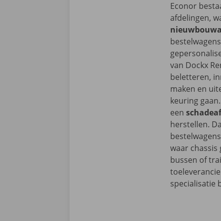
Econor bestaa
afdelingen, 
nieuwbouwa
bestelwagen
gepersonalise
van Dockx Ren
beletteren, in
maken en uite
keuring gaan.
een
schadea
herstellen. D
bestelwagens
waar chassis 
bussen of trai
toeleverancie
specialisatie