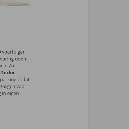
0 voertuigen
keuring doen.
oen. Zo
m
Dockx
 parking zodat
tzorgen voor
 in eigen