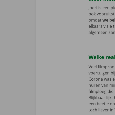
Joeri is een p
ook vooruitst
omdat
we be
elkaars visie
algemeen sa
Welke real
Veel filmpro
voertuigen bi
Corona was e
huren van mi
filmploeg die
Blijkbaar lijk
een beetje op
toch liever in