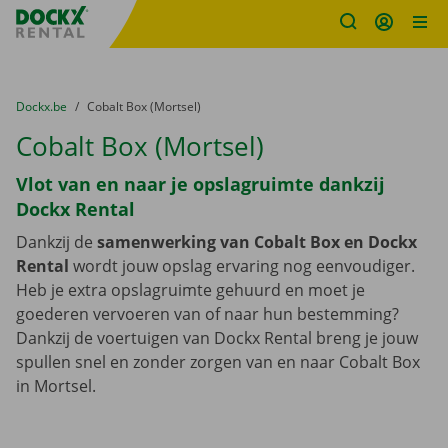
Fratello DEMO
Ga naar inhoud
Taalselectie overslaan
U bevindt zich hier:
van
Dockx.be
naar
Cobalt Box (Mortsel)
Cobalt Box (Mortsel)
Vlot van en naar je opslagruimte dankzij
Dockx Rental
Dankzij de
samenwerking van Cobalt Box en Dockx
Rental
wordt jouw opslag ervaring nog eenvoudiger.
Heb je extra opslagruimte gehuurd en moet je
goederen vervoeren van of naar hun bestemming?
Dankzij de voertuigen van Dockx Rental breng je jouw
spullen snel en zonder zorgen van en naar Cobalt Box
in Mortsel.