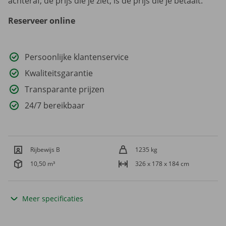
achteraf, de prijs die je ziet, is de prijs die je betaalt.
Reserveer online
Persoonlijke klantenservice
Kwaliteitsgarantie
Transparante prijzen
24/7 bereikbaar
Rijbewijs B
1235 kg
10,50 m³
326 x 178 x 184 cm
Meer specificaties