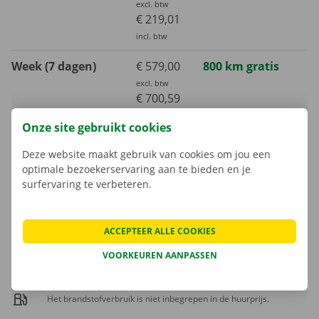
excl. btw
€ 219,01
incl. btw
Week (7 dagen)
€ 579,00
800 km gratis
excl. btw
€ 700,59
incl. btw
Onze site gebruikt cookies
Maand (30 dagen)
€ 1432,00
3000 km gratis
Deze website maakt gebruik van cookies om jou een
excl. btw
optimale bezoekerservaring aan te bieden en je
€ 1732,72
surfervaring te verbeteren.
incl. btw
ACCEPTEER ALLE COOKIES
Extra kilometer
€ 0,30
incl. btw
VOORKEUREN AANPASSEN
€ 0,25
excl. btw
Het brandstofverbruik is niet inbegrepen in de huurprijs.