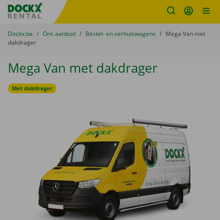
Fratello DEMO
Ga naar inhoud
Taalselectie overslaan
U bevindt zich hier:
van
Dockx.be
naar
Ons aanbod
naar
Bestel- en verhuiswagens
naar
Mega Van met
dakdrager
Mega Van met dakdrager
Met dakdrager