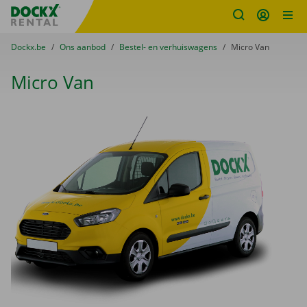
Fratello DEMO
Ga naar inhoud
Taalselectie overslaan
U bevindt zich hier:
van
Dockx.be
naar
Ons aanbod
naar
Bestel- en verhuiswagens
naar
Micro Van
Micro Van