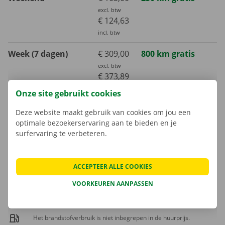
excl. btw
€ 124,63
incl. btw
Week (7 dagen)
€ 309,00
800 km gratis
excl. btw
€ 373,89
incl. btw
Onze site gebruikt cookies
Maand (30 dagen)
€ 785,00
3000 km gratis
Deze website maakt gebruik van cookies om jou een
excl. btw
optimale bezoekerservaring aan te bieden en je
€ 949,85
surfervaring te verbeteren.
incl. btw
ACCEPTEER ALLE COOKIES
Extra kilometer
€ 0,23
incl. btw
VOORKEUREN AANPASSEN
€ 0,19
excl. btw
Het brandstofverbruik is niet inbegrepen in de huurprijs.