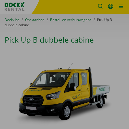
Fratello DEMO
Ga naar inhoud
Taalselectie overslaan
U bevindt zich hier:
van
Dockx.be
naar
Ons aanbod
naar
Bestel- en verhuiswagens
naar
Pick Up B
dubbele cabine
Pick Up B dubbele cabine