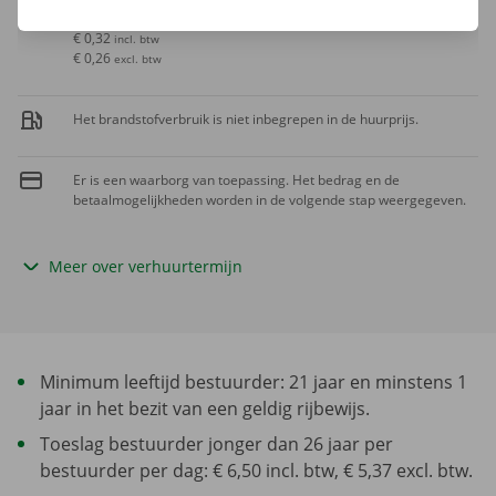
Extra kilometer
€ 0,32
incl. btw
€ 0,26
excl. btw
Het brandstofverbruik is niet inbegrepen in de huurprijs.
Er is een waarborg van toepassing. Het bedrag en de
betaalmogelijkheden worden in de volgende stap weergegeven.
Meer over verhuurtermijn
Minimum leeftijd bestuurder: 21 jaar en minstens 1
jaar in het bezit van een geldig rijbewijs.
Toeslag bestuurder jonger dan 26 jaar per
bestuurder per dag: € 6,50 incl. btw, € 5,37 excl. btw.