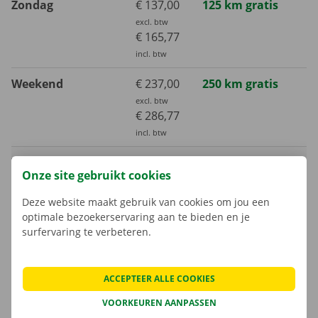
Zondag
€ 137,00
125 km gratis
excl. btw
€ 165,77
incl. btw
Weekend
€ 237,00
250 km gratis
excl. btw
€ 286,77
incl. btw
Week (7 dagen)
€ 762,00
800 km gratis
Onze site gebruikt cookies
excl. btw
€ 922,02
Deze website maakt gebruik van cookies om jou een
incl. btw
optimale bezoekerservaring aan te bieden en je
surfervaring te verbeteren.
Maand (30 dagen)
€ 1733,00
3000 km gratis
excl. btw
€ 2096,93
ACCEPTEER ALLE COOKIES
incl. btw
VOORKEUREN AANPASSEN