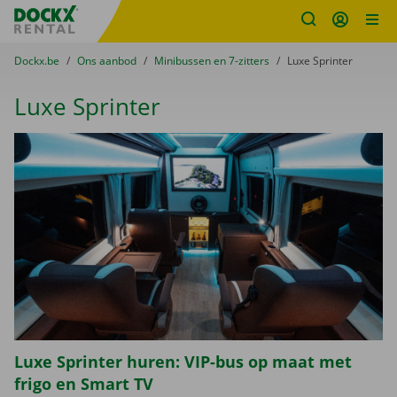
Fratello DEMO
Ga naar inhoud
Taalselectie overslaan
U bevindt zich hier:
van
Dockx.be
naar
Ons aanbod
naar
Minibussen en 7-zitters
naar
Luxe Sprinter
Luxe Sprinter
Luxe Sprinter huren: VIP-bus op maat met
frigo en Smart TV