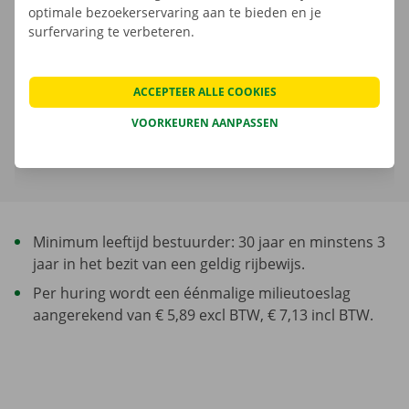
optimale bezoekerservaring aan te bieden en je
Het brandstofverbruik is niet inbegrepen in de huurprijs.
surfervaring te verbeteren.
Er is een waarborg van toepassing. Het bedrag en de
ACCEPTEER ALLE COOKIES
betaalmogelijkheden worden in de volgende stap weergegeven.
VOORKEUREN AANPASSEN
Meer over verhuurtermijn
Minimum leeftijd bestuurder: 30 jaar en minstens 3
jaar in het bezit van een geldig rijbewijs.
Per huring wordt een éénmalige milieutoeslag
aangerekend van € 5,89 excl BTW, € 7,13 incl BTW.