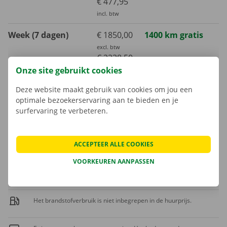
€ 477,95
incl. btw
Week (7 dagen)
€ 1850,00
1400 km gratis
excl. btw
€ 2238,50
Onze site gebruikt cookies
incl. btw
Deze website maakt gebruik van cookies om jou een
Maand (30 dagen)
€ 4300,00
3000 km gratis
optimale bezoekerservaring aan te bieden en je
excl. btw
surfervaring te verbeteren.
€ 5203,00
incl. btw
ACCEPTEER ALLE COOKIES
Extra kilometer
VOORKEUREN AANPASSEN
€ 0,61
incl. btw
€ 0,50
excl. btw
Het brandstofverbruik is niet inbegrepen in de huurprijs.