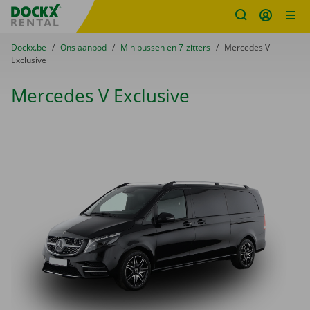
Fratello DEMO
Ga naar inhoud
Taalselectie overslaan
U bevindt zich hier:
van
Dockx.be
naar
Ons aanbod
naar
Minibussen en 7-zitters
naar
Mercedes V
Exclusive
Mercedes V Exclusive