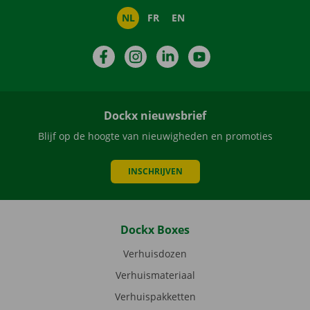
NL
FR
EN
Facebook
Instagram
LinkedIn
YouTube
Dockx nieuwsbrief
Blijf op de hoogte van nieuwigheden en promoties
INSCHRIJVEN
Dockx Boxes
Verhuisdozen
Verhuismateriaal
Verhuispakketten