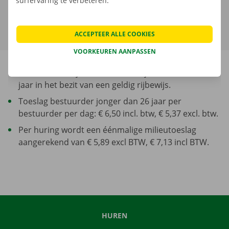
surfervaring te verbeteren.
Meer over verhuurtermijn
ACCEPTEER ALLE COOKIES
VOORKEUREN AANPASSEN
Minimum leeftijd bestuurder: 23 jaar en minstens 1
jaar in het bezit van een geldig rijbewijs.
Toeslag bestuurder jonger dan 26 jaar per
bestuurder per dag: € 6,50 incl. btw, € 5,37 excl. btw.
Per huring wordt een éénmalige milieutoeslag
aangerekend van € 5,89 excl BTW, € 7,13 incl BTW.
HUREN