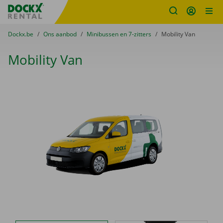
Fratello DEMO
Ga naar inhoud
Taalselectie overslaan
U bevindt zich hier:
van
Dockx.be
naar
Ons aanbod
naar
Minibussen en 7-zitters
naar
Mobility Van
Mobility Van