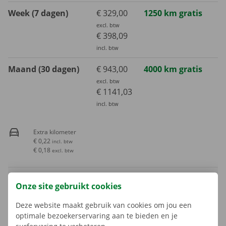
Week (7 dagen)
€ 329,00
1250 km gratis
excl. btw
€ 398,09
incl. btw
Maand (30 dagen)
€ 943,00
4000 km gratis
excl. btw
€ 1141,03
incl. btw
Extra kilometer
€ 0,22
incl. btw
€ 0,18
excl. btw
Het brandstofverbruik is niet inbegrepen in de huurprijs.
Onze site gebruikt cookies
Deze website maakt gebruik van cookies om jou een
Er is een waarborg van toepassing. Het bedrag en de
betaalmogelijkheden worden in de volgende stap weergegeven.
optimale bezoekerservaring aan te bieden en je