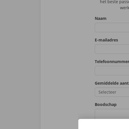
het beste pass
werk
Naam
E-mailadres
Telefoonnumme
Gemiddelde aant
Boodschap