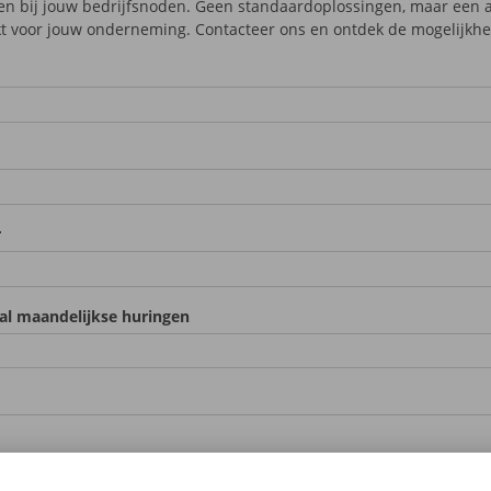
en bij jouw bedrijfsnoden. Geen standaardoplossingen, maar een 
t voor jouw onderneming. Contacteer ons en ontdek de mogelijkh
r
al maandelijkse huringen