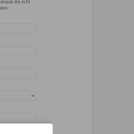
aanpak die écht
eden.