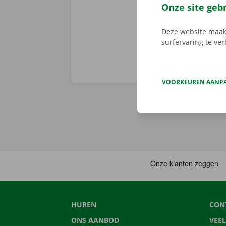
Onze site geb
Deze website maakt
surfervaring te ve
VOORKEUREN AANP
HUREN
CON
ONS AANBOD
VEE