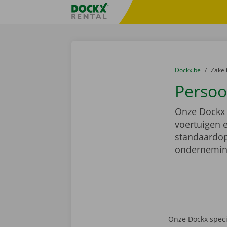
Ga naar inhoud
Taalselectie overslaan
Fratello DEMO
U bevindt zich hi
van
Dockx.be
naar
Zakel
Persoo
Onze Dockx 
voertuigen 
standaardop
ondernemin
Gelieve dit veld nie
Onze Dockx speci