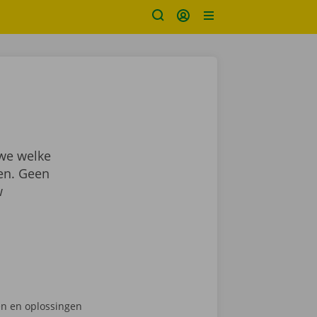
 we welke
en. Geen
w
en en oplossingen