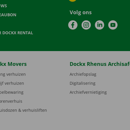
UWS
Volg ons
EAUBON
Facebook
Instagram
LinkedIn
YouTu
R DOCKX RENTAL
kx Movers
Dockx Rhenus Archisaf
ng verhuizen
Archiefopslag
ijf verhuizen
Digitalisering
elbewaring
Archiefvernietiging
orenverhuis
uisdozen & verhuisliften