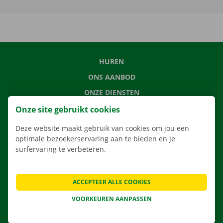
HUREN
ONS AANBOD
ONZE DIENSTEN
LOCATIES
Onze site gebruikt cookies
APP
Deze website maakt gebruik van cookies om jou een
optimale bezoekerservaring aan te bieden en je
VERHUISOPLOSSINGEN
surfervaring te verbeteren.
ACCEPTEER ALLE COOKIES
CONTACTEER ONS
VOORKEUREN AANPASSEN
VEELGESTELDE VRAGEN
NIEUWS