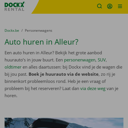
Fratello DEMO
Ga naar inhoud
Taalselectie overslaan
U bevindt zich hier:
van
Dockx.be
naar
Personenwagens
Auto huren in Alleur?
Een auto huren in Alleur? Bekijk het grote aanbod
huurauto’s in jouw buurt. Een
personenwagen
,
SUV
,
oldtimer
en alles daartussen: bij Dockx vind je de wagen die
bij jou past.
Boek je huurauto via de website
, zo rij je
binnenkort probleemloos rond. Heb je een vraag of
probleem bij het reserveren? Laat dan
via deze weg
van je
horen.