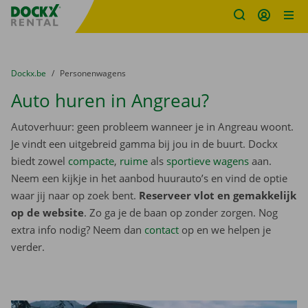
Fratello DEMO
Ga naar inhoud
Taalselectie overslaan
U bevindt zich hier:
van
Dockx.be
naar
Personenwagens
Auto huren in Angreau?
Autoverhuur: geen probleem wanneer je in Angreau woont.
Je vindt een uitgebreid gamma bij jou in de buurt. Dockx
biedt zowel
compacte
,
ruime
als
sportieve wagens
aan.
Neem een kijkje in het aanbod huurauto’s en vind de optie
waar jij naar op zoek bent.
Reserveer vlot en gemakkelijk
op de website
. Zo ga je de baan op zonder zorgen. Nog
extra info nodig? Neem dan
contact
op en we helpen je
verder.