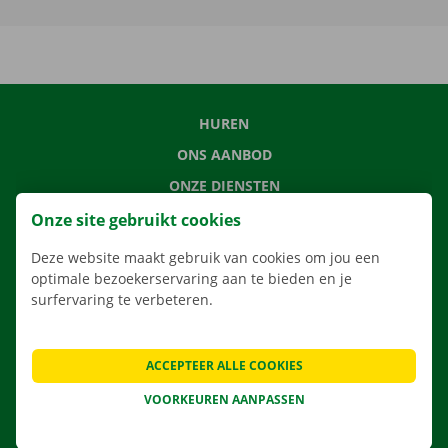
HUREN
ONS AANBOD
ONZE DIENSTEN
LOCATIES
Onze site gebruikt cookies
APP
Deze website maakt gebruik van cookies om jou een
optimale bezoekerservaring aan te bieden en je
VERHUISOPLOSSINGEN
surfervaring te verbeteren.
ACCEPTEER ALLE COOKIES
CONTACTEER ONS
VOORKEUREN AANPASSEN
VEELGESTELDE VRAGEN
NIEUWS