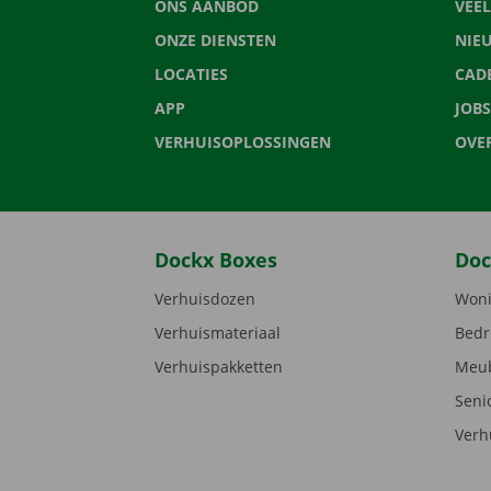
ONS AANBOD
VEE
ONZE DIENSTEN
NIE
LOCATIES
CAD
APP
JOBS
VERHUISOPLOSSINGEN
OVE
Dockx Boxes
Doc
Verhuisdozen
Woni
Verhuismateriaal
Bedr
Verhuispakketten
Meub
Seni
Verh