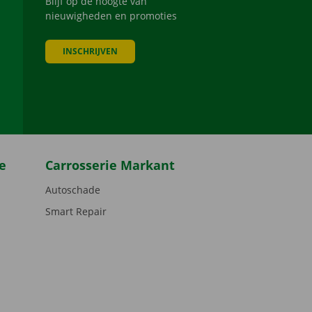
Blijf op de hoogte van
nieuwigheden en promoties
INSCHRIJVEN
be
e
Carrosserie Markant
Autoschade
Smart Repair