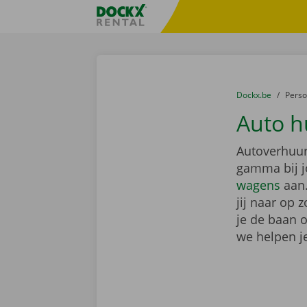
Ga naar inhoud
Taalselectie overslaan
Fratello DEMO
U bevindt zich hi
van
Dockx.be
naar
Pers
Auto h
Autoverhuur
gamma bij j
wagens
aan.
jij naar op 
je de baan 
we helpen je