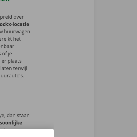
spreid over
Dockx-locatie
jouw huurwagen
ereikt het
enbaar
 of je
 er plaats
aten terwijl
huurauto’s.
ye, dan staan
soonlijke
and samen de