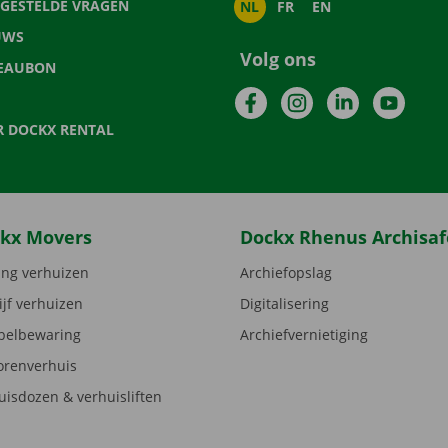
LGESTELDE VRAGEN
NL
FR
EN
UWS
Volg ons
EAUBON
Facebook
Instagram
LinkedIn
YouTu
R DOCKX RENTAL
kx Movers
Dockx Rhenus Archisaf
ng verhuizen
Archiefopslag
ijf verhuizen
Digitalisering
elbewaring
Archiefvernietiging
orenverhuis
uisdozen & verhuisliften