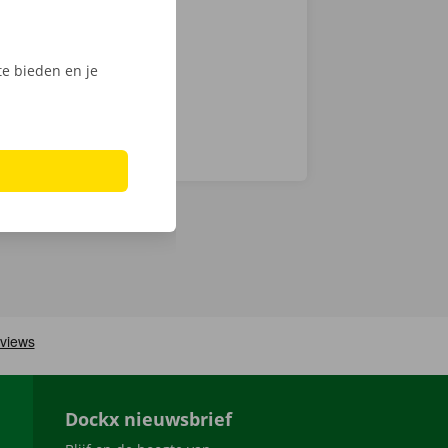
chverhelping
e bieden en je
Dockx nieuwsbrief