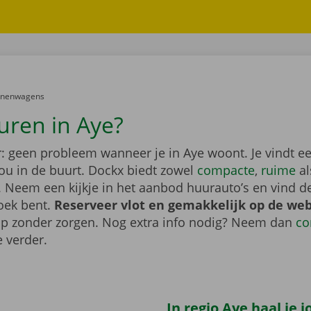
er:
onenwagens
uren in Aye?
: geen probleem wanneer je in Aye woont. Je vindt ee
ou in de buurt. Dockx biedt zowel
compacte
,
ruime
a
 Neem een kijkje in het aanbod huurauto’s en vind d
zoek bent.
Reserveer vlot en gemakkelijk op de web
op zonder zorgen. Nog extra info nodig? Neem dan
co
 verder.
In regio Aye haal je 