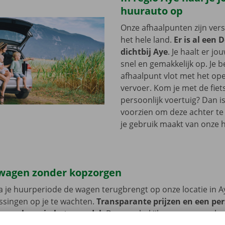
huurauto op
Onze afhaalpunten zijn ver
het hele land.
Er is al een 
dichtbij Aye
. Je haalt er 
snel en gemakkelijk op. Je b
afhaalpunt vlot met het op
vervoer. Kom je met de fiets
persoonlijk voertuig? Dan is
voorzien om deze achter te l
je gebruik maakt van onze 
wagen zonder kopzorgen
 je huurperiode de wagen terugbrengt op onze locatie in A
ssingen op je te wachten.
Transparante prijzen en een per
en we hoog in het vaandel.
Daarom bekijken we op voorh