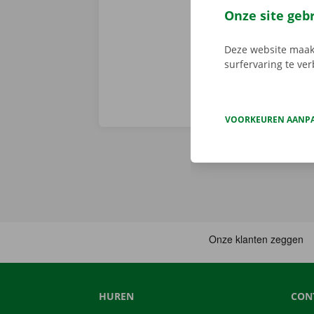
schade aan de
Onze site geb
binnen heel Eu
Deze website maakt
surfervaring te ve
VOORKEUREN AANP
HUREN
CON