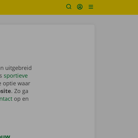
n uitgebreid
ls
sportieve
e optie waar
site
. Zo ga
ntact
op en
jouw