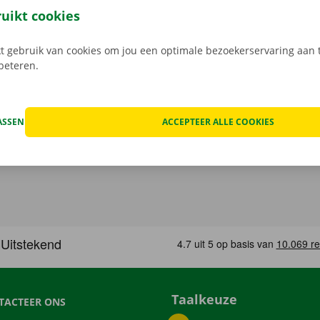
n de schade aan de auto. Je geniet bij technische proble
ruikt cookies
ping binnen heel Europa. Zo geraak je altijd veilig thuis.
 gebruik van cookies om jou een optimale bezoekerservaring aan t
rbeteren.
ASSEN
ACCEPTEER ALLE COOKIES
Taalkeuze
TACTEER ONS