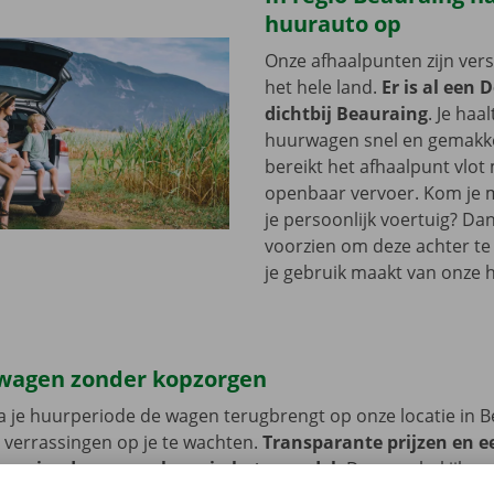
huurauto op
Onze afhaalpunten zijn ver
het hele land.
Er is al een 
dichtbij Beauraing
. Je haa
huurwagen snel en gemakkel
bereikt het afhaalpunt vlot
openbaar vervoer. Kom je me
je persoonlijk voertuig? Dan
voorzien om deze achter te l
je gebruik maakt van onze 
wagen zonder kopzorgen
 je huurperiode de wagen terugbrengt op onze locatie in B
 verrassingen op je te wachten.
Transparante prijzen en e
 service dragen we hoog in het vaandel.
Daarom bekijken 