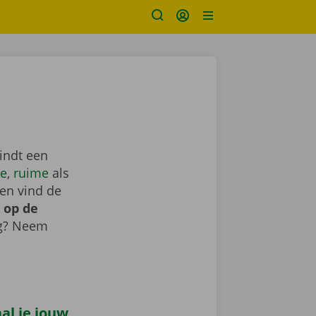
indt een
e
,
ruime
als
en vind de
 op de
ig? Neem
al je jouw