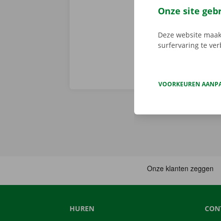
voorhand same
Onze site geb
van pechverhel
Deze website maakt
surfervaring te ve
VOORKEUREN AANP
HUREN
CON