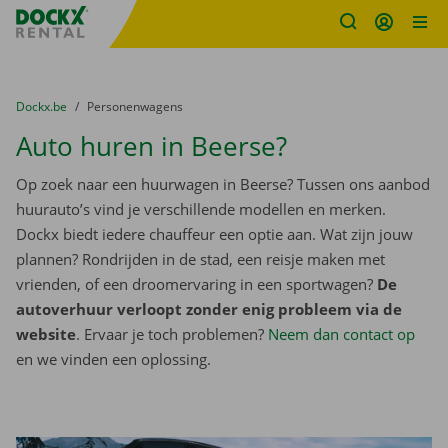
Fratello DEMO
Ga naar inhoud
Taalselectie overslaan
U bevindt zich hier:
van
Dockx.be
naar
Personenwagens
Auto huren in Beerse?
Op zoek naar een huurwagen in Beerse? Tussen ons aanbod
huurauto’s vind je verschillende modellen en merken.
Dockx biedt iedere chauffeur een optie aan. Wat zijn jouw
plannen? Rondrijden in de stad, een reisje maken met
vrienden, of een droomervaring in een sportwagen?
De
autoverhuur verloopt zonder enig probleem via de
website
. Ervaar je toch problemen?
Neem dan contact op
en we vinden een oplossing.