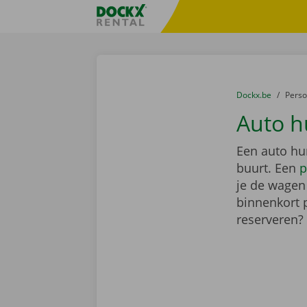
Ga naar inhoud
Taalselectie overslaan
Fratello DEMO
U bevindt zich hi
van
Dockx.be
naar
Pers
Auto h
Een auto hu
buurt. Een
p
je de wagen 
binnenkort 
reserveren?