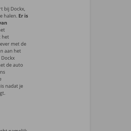
 bij Dockx,
te halen.
Er is
 van
het
t het
iever met de
n aan het
w Dockx
et de auto
ons
e
s nadat je
gt.