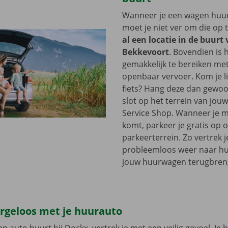
Wanneer je een wagen huurt
moet je niet ver om die op 
al een locatie in de buurt
Bekkevoort
. Bovendien is 
gemakkelijk te bereiken me
openbaar vervoer. Kom je l
fiets? Hang deze dan gewoo
slot op het terrein van jou
Service Shop. Wanneer je m
komt, parkeer je gratis op 
parkeerterrein. Zo vertrek j
probleemloos weer naar hui
jouw huurwagen terugbren
orgeloos met je huurauto