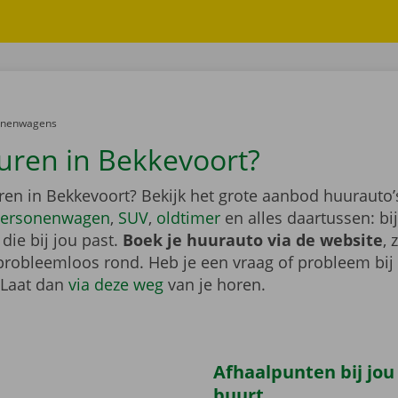
er:
onenwagens
uren in Bekkevoort?
ren in Bekkevoort? Bekijk het grote aanbod huurauto’
ersonenwagen
,
SUV
,
oldtimer
en alles daartussen: bi
die bij jou past.
Boek je huurauto via de website
, 
probleemloos rond. Heb je een vraag of probleem bij
 Laat dan
via deze weg
van je horen.
Afhaalpunten bij jou
buurt