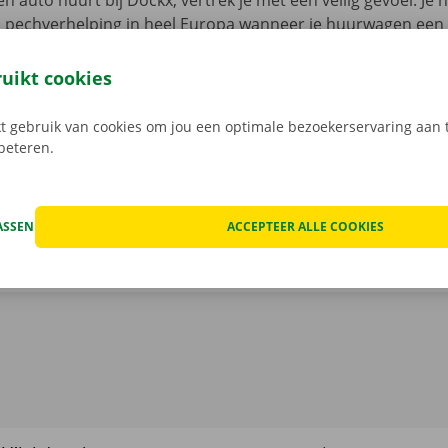
n auto huurt bij Dockx, vertrek je met een veilig gevoel. Je 
n pechverhelping in heel Europa wanneer je huurwagen een
aak je ook geen zorgen om verborgen kosten na het huren v
 staat van de auto voor vertrek samen in beeld.
Transpara
ruikt cookies
 service: daar gaan we voor.
 gebruik van cookies om jou een optimale bezoekerservaring aan t
rbeteren.
ASSEN
ACCEPTEER ALLE COOKIES