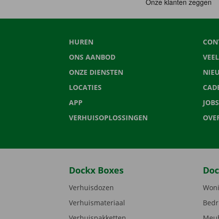
HUREN
CON
ONS AANBOD
VEE
ONZE DIENSTEN
NIE
LOCATIES
CAD
APP
JOBS
VERHUISOPLOSSINGEN
OVE
Dockx Boxes
Doc
Verhuisdozen
Woni
Verhuismateriaal
Bedr
Verhuispakketten
Meub