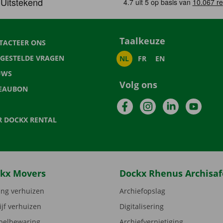
Taalkeuze
TACTEER ONS
LGESTELDE VRAGEN
NL
FR
EN
UWS
Volg ons
EAUBON
Facebook
Instagram
LinkedIn
YouTu
R DOCKX RENTAL
kx Movers
Dockx Rhenus Archisaf
ng verhuizen
Archiefopslag
ijf verhuizen
Digitalisering
elbewaring
Archiefvernietiging