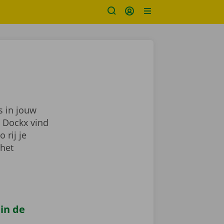
s in jouw
j Dockx vind
zo rij je
 het
 in de