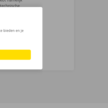
hebt namelijk
 technische
an de auto.
ntie en een
e bieden en je