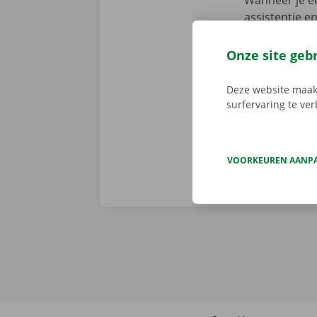
Wanneer je ee
assistentie e
fout heeft. M
We brengen de
Onze site geb
persoonlijke
Deze website maakt
surfervaring te ve
VOORKEUREN AANP