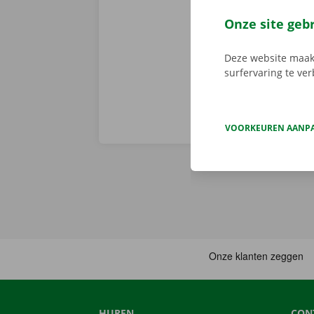
er niet op h
vertoont. In d
Onze site geb
Europa. Zo ve
Deze website maakt
surfervaring te ve
VOORKEUREN AANP
HUREN
CON