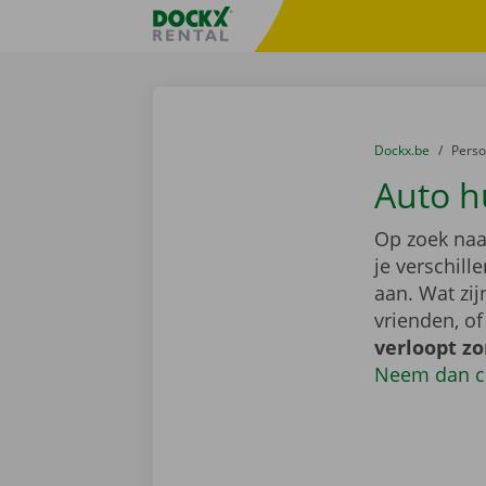
Ga naar inhoud
Taalselectie overslaan
Fratello DEMO
U bevindt zich hi
van
Dockx.be
naar
Pers
Auto h
Op zoek naa
je verschil
aan. Wat zi
vrienden, o
verloopt z
Neem dan c