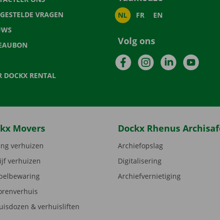
LGESTELDE VRAGEN
NL
FR
EN
UWS
Volg ons
EAUBON
Facebook
Instagram
LinkedIn
YouTu
R DOCKX RENTAL
kx Movers
Dockx Rhenus Archisaf
ng verhuizen
Archiefopslag
ijf verhuizen
Digitalisering
elbewaring
Archiefvernietiging
orenverhuis
uisdozen & verhuisliften