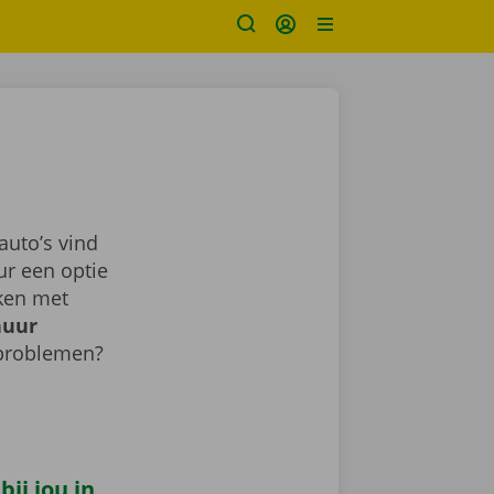
uto’s vind
ur een optie
aken met
huur
 problemen?
ij jou in