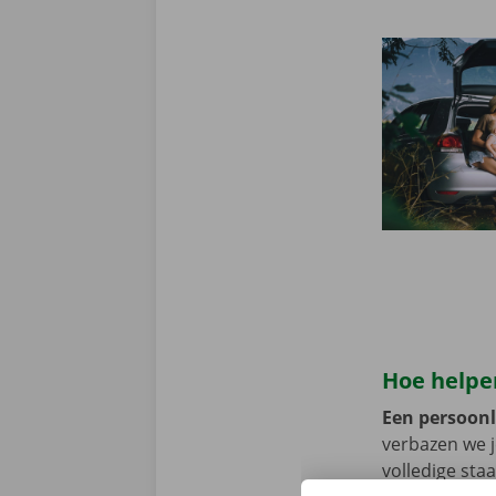
Hoe helpen
Een persoonli
verbazen we 
volledige sta