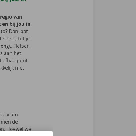
 regio van
 en bij jou in
to? Dan laat
terrein, tot je
engt. Fietsen
s aan het
et afhaalpunt
kkelijk met
Daarom
samen de
zen. Hoewel we