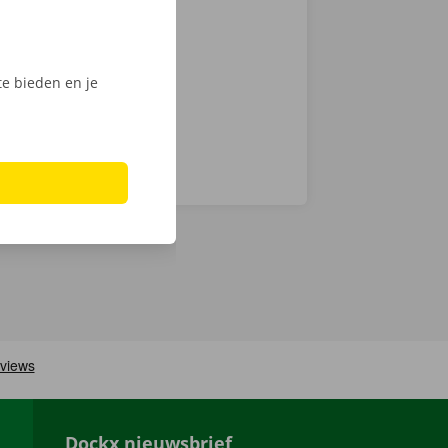
chnische fout
laar: in heel
e bieden en je
Dockx nieuwsbrief