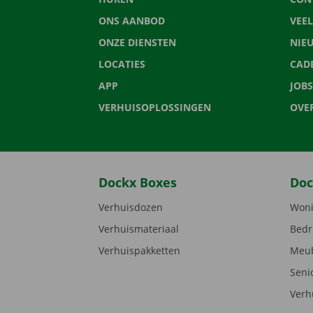
ONS AANBOD
VEE
ONZE DIENSTEN
NIE
LOCATIES
CAD
APP
JOBS
VERHUISOPLOSSINGEN
OVE
Dockx Boxes
Doc
Verhuisdozen
Woni
Verhuismateriaal
Bedr
Verhuispakketten
Meub
Seni
Verh