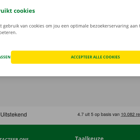
open, kan het voorkomen dat je huurwagen onderweg een te
at geval staat er 24/7 assistentie en pechverhelping voor je k
ruikt cookies
rtrek je zorgeloos op pad met je huurauto.
 gebruik van cookies om jou een optimale bezoekerservaring aan t
rbeteren.
ASSEN
ACCEPTEER ALLE COOKIES
Taalkeuze
TACTEER ONS