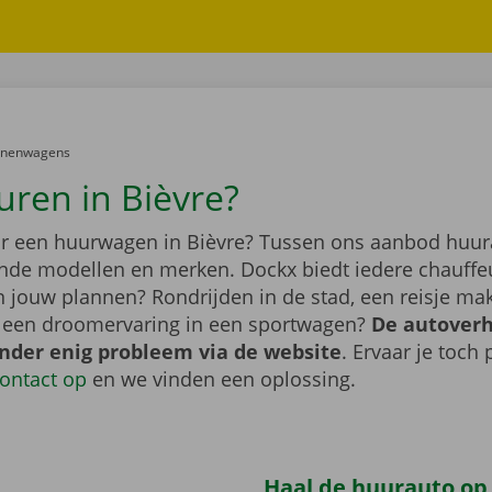
er:
onenwagens
uren in Bièvre?
r een huurwagen in Bièvre? Tussen ons aanbod huura
lende modellen en merken. Dockx biedt iedere chauffe
jn jouw plannen? Rondrijden in de stad, een reisje m
f een droomervaring in een sportwagen?
De autover
onder enig probleem via de website
. Ervaar je toch
ontact op
en we vinden een oplossing.
Haal de huurauto op b