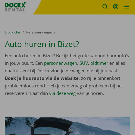
Fratello DEMO
Ga naar inhoud
Taalselectie overslaan
U bevindt zich hier:
van
Dockx.be
naar
Personenwagens
Auto huren in Bizet?
Een auto huren in Bizet? Bekijk het grote aanbod huurauto’s
in jouw buurt. Een
personenwagen
,
SUV
,
oldtimer
en alles
daartussen: bij Dockx vind je de wagen die bij jou past.
Boek je huurauto via de website
, zo rij je binnenkort
probleemloos rond. Heb je een vraag of probleem bij het
reserveren? Laat dan
via deze weg
van je horen.