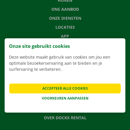
HUREN
ONS AANBOD
ONZE DIENSTEN
LOCATIES
APP
VERHUISOPLOSSINGEN
Onze site gebruikt cookies
Deze website maakt gebruik van cookies om jou een
optimale bezoekerservaring aan te bieden en je
surfervaring te verbeteren.
CONTACTEER ONS
VEELGESTELDE VRAGEN
ACCEPTEER ALLE COOKIES
NIEUWS
VOORKEUREN AANPASSEN
CADEAUBON
JOBS
OVER DOCKX RENTAL