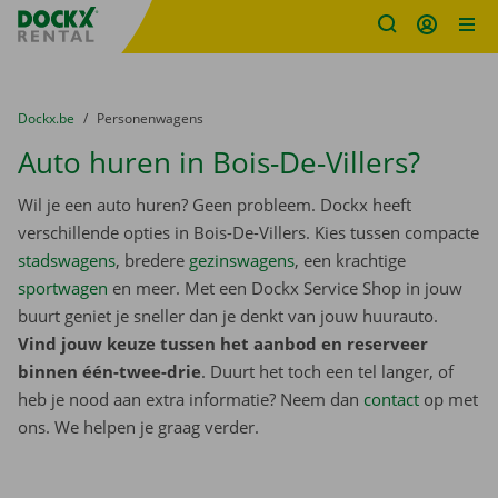
Fratello DEMO
Ga naar inhoud
Taalselectie overslaan
U bevindt zich hier:
van
Dockx.be
naar
Personenwagens
Auto huren in Bois-De-Villers?
Wil je een auto huren? Geen probleem. Dockx heeft
verschillende opties in Bois-De-Villers. Kies tussen compacte
stadswagens
, bredere
gezinswagens
, een krachtige
sportwagen
en meer. Met een Dockx Service Shop in jouw
buurt geniet je sneller dan je denkt van jouw huurauto.
Vind jouw keuze tussen het aanbod en reserveer
binnen één-twee-drie
. Duurt het toch een tel langer, of
heb je nood aan extra informatie? Neem dan
contact
op met
ons. We helpen je graag verder.