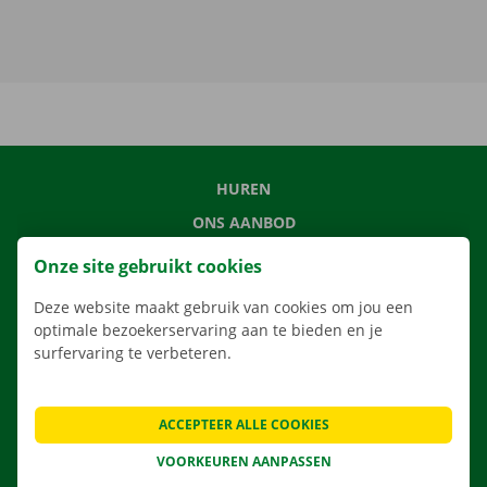
HUREN
ONS AANBOD
ONZE DIENSTEN
Onze site gebruikt cookies
LOCATIES
Deze website maakt gebruik van cookies om jou een
APP
optimale bezoekerservaring aan te bieden en je
surfervaring te verbeteren.
VERHUISOPLOSSINGEN
ACCEPTEER ALLE COOKIES
CONTACTEER ONS
VOORKEUREN AANPASSEN