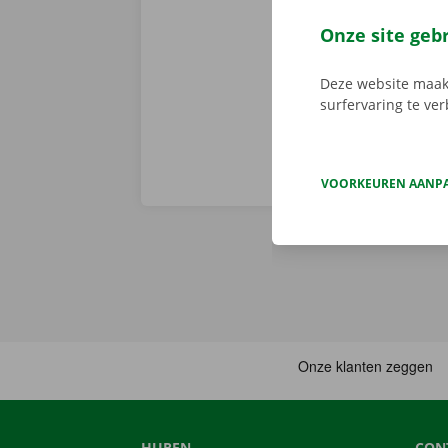
persoonlijke
voorhand same
Onze site geb
van pechverhel
Deze website maakt
surfervaring te ve
VOORKEUREN AANP
HUREN
CON