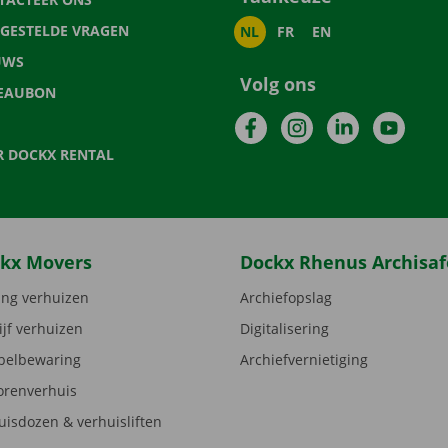
LGESTELDE VRAGEN
NL
FR
EN
UWS
Volg ons
EAUBON
Facebook
Instagram
LinkedIn
YouTu
R DOCKX RENTAL
kx Movers
Dockx Rhenus Archisaf
ng verhuizen
Archiefopslag
ijf verhuizen
Digitalisering
elbewaring
Archiefvernietiging
orenverhuis
uisdozen & verhuisliften