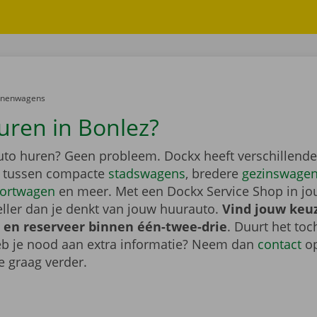
er:
onenwagens
uren in Bonlez?
auto huren? Geen probleem. Dockx heeft verschillende
s tussen compacte
stadswagens
, bredere
gezinswage
ortwagen
en meer. Met een Dockx Service Shop in jo
eller dan je denkt van jouw huurauto.
Vind jouw keu
 en reserveer binnen één-twee-drie
. Duurt het toc
heb je nood aan extra informatie? Neem dan
contact
op
e graag verder.