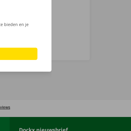
we op
men ook 24/7
e bieden en je
Dockx nieuwsbrief