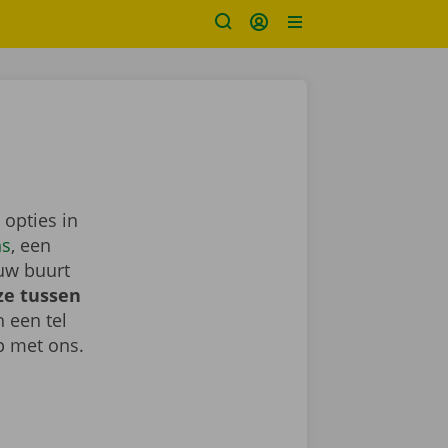
 opties in
ns
, een
uw buurt
ze tussen
h een tel
 met ons.