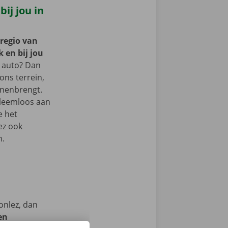
ij jou in
 regio van
 en bij jou
 auto? Dan
 ons terrein,
nnenbrengt.
bleemloos aan
e het
ez ook
m.
onlez, dan
en