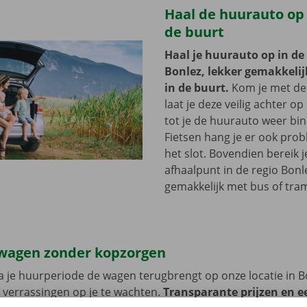
Haal de huurauto op b
de buurt
Haal je huurauto op in de
Bonlez, lekker gemakkelijk
in de buurt.
Kom je met de
laat je deze veilig achter op
tot je de huurauto weer bi
Fietsen hang je er ook pro
het slot. Bovendien bereik j
afhaalpunt in de regio Bonl
gemakkelijk met bus of tra
wagen zonder kopzorgen
 je huurperiode de wagen terugbrengt op onze locatie in B
 verrassingen op je te wachten.
Transparante prijzen en e