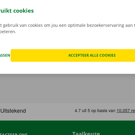
 service dragen we hoog in het vaandel.
Daarom bekijken 
n de schade aan de auto. Je geniet bij technische proble
ruikt cookies
ping binnen heel Europa. Zo geraak je altijd veilig thuis.
 gebruik van cookies om jou een optimale bezoekerservaring aan t
rbeteren.
ASSEN
ACCEPTEER ALLE COOKIES
Taalkeuze
TACTEER ONS