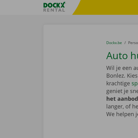
Ga naar inhoud
Taalselectie overslaan
Fratello DEMO
U bevindt zich hi
van
Dockx.be
naar
Pers
Auto h
Wil je een 
Bonlez. Kie
krachtige
sp
geniet je sn
het aanbod
langer, of 
We helpen j