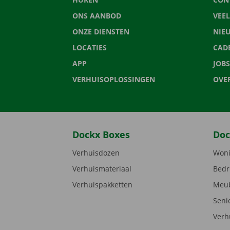
ONS AANBOD
VEE
ONZE DIENSTEN
NIE
LOCATIES
CAD
APP
JOBS
VERHUISOPLOSSINGEN
OVE
Dockx Boxes
Doc
Verhuisdozen
Woni
Verhuismateriaal
Bedr
Verhuispakketten
Meub
Seni
Verh