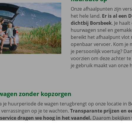
Onze afhaalpunten zijn ver
het hele land.
Er is al een 
dichtbij Borsbeek
. Je haalt
huurwagen snel en gemakkel
bereikt het afhaalpunt vlot
openbaar vervoer. Kom je me
je persoonlijk voertuig? Dan
voorzien om deze achter te l
je gebruik maakt van onze 
wagen zonder kopzorgen
 je huurperiode de wagen terugbrengt op onze locatie in 
 verrassingen op je te wachten.
Transparante prijzen en e
 service dragen we hoog in het vaandel.
Daarom bekijken 
n de schade aan de auto. Je geniet bij technische proble