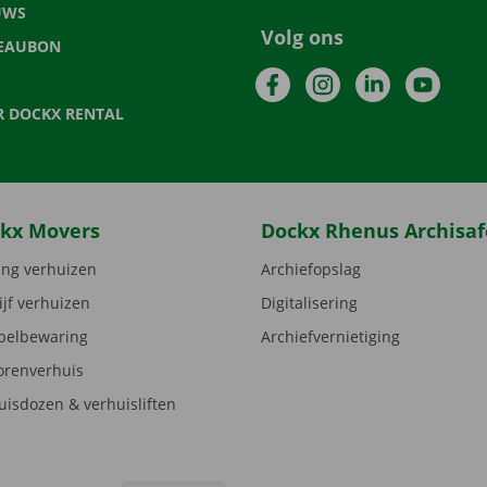
UWS
Volg ons
EAUBON
Facebook
Instagram
LinkedIn
YouTu
R DOCKX RENTAL
kx Movers
Dockx Rhenus Archisaf
ng verhuizen
Archiefopslag
ijf verhuizen
Digitalisering
elbewaring
Archiefvernietiging
orenverhuis
uisdozen & verhuisliften