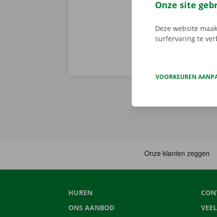
van pechverhel
Onze site geb
Deze website maakt
surfervaring te ve
VOORKEUREN AANP
HUREN
CON
ONS AANBOD
VEE