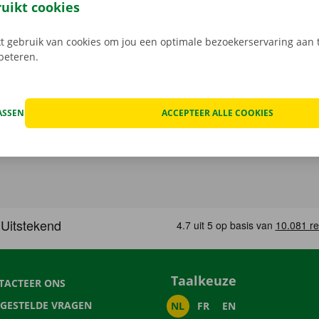
ping binnen heel Europa. Zo geraak je altijd veilig thuis.
ruikt cookies
 gebruik van cookies om jou een optimale bezoekerservaring aan t
rbeteren.
ASSEN
ACCEPTEER ALLE COOKIES
Taalkeuze
TACTEER ONS
LGESTELDE VRAGEN
NL
FR
EN