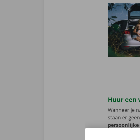
Huur een 
Wanneer je na
staan er geen
persoonlijke
voorhand same