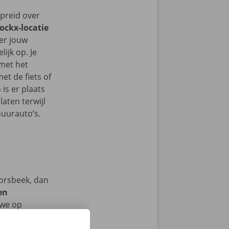
spreid over
Dockx-locatie
 er jouw
ijk op. Je
 met het
t de fiets of
 is er plaats
aten terwijl
huurauto’s.
Borsbeek, dan
en
we op
men ook 24/7