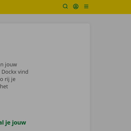
in jouw
j Dockx vind
zo rij je
 het
l je jouw