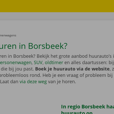
er:
onenwagens
uren in Borsbeek?
ren in Borsbeek? Bekijk het grote aanbod huurauto’s 
ersonenwagen
,
SUV
,
oldtimer
en alles daartussen: bi
die bij jou past.
Boek je huurauto via de website
, 
probleemloos rond. Heb je een vraag of probleem bij
 Laat dan
via deze weg
van je horen.
In regio Borsbeek haa
huurauto op