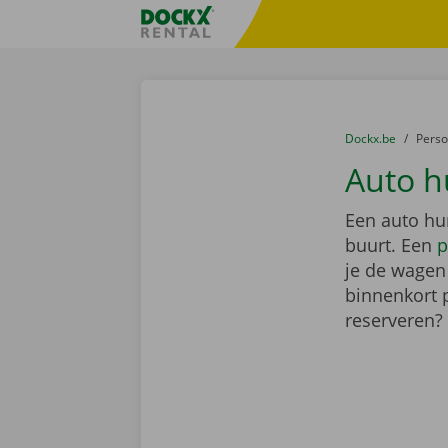
Ga naar inhoud
Taalselectie overslaan
Fratello DEMO
U bevindt zich hi
van
Dockx.be
naar
Pers
Auto h
Een auto hu
buurt. Een
p
je de wagen 
binnenkort 
reserveren?