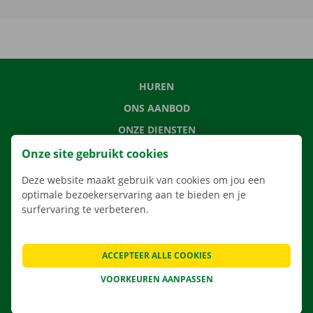
HUREN
ONS AANBOD
ONZE DIENSTEN
LOCATIES
Onze site gebruikt cookies
APP
Deze website maakt gebruik van cookies om jou een
optimale bezoekerservaring aan te bieden en je
VERHUISOPLOSSINGEN
surfervaring te verbeteren.
ACCEPTEER ALLE COOKIES
CONTACTEER ONS
VOORKEUREN AANPASSEN
VEELGESTELDE VRAGEN
NIEUWS