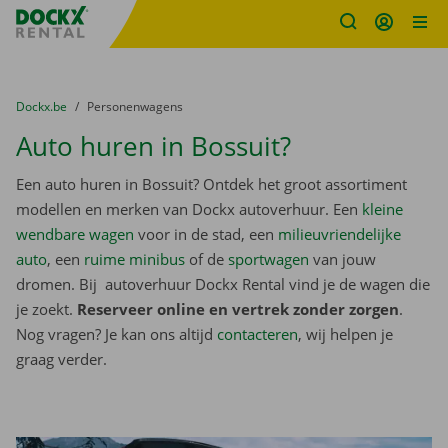
Fratello DEMO
Ga naar inhoud
Taalselectie overslaan
U bevindt zich hier:
van
Dockx.be
naar
Personenwagens
Auto huren in Bossuit?
Een auto huren in Bossuit? Ontdek het groot assortiment
modellen en merken van Dockx autoverhuur. Een
kleine
wendbare wagen
voor in de stad, een
milieuvriendelijke
auto
, een
ruime minibus
of de
sportwagen
van jouw
dromen. Bij autoverhuur Dockx Rental vind je de wagen die
je zoekt.
Reserveer online en vertrek zonder zorgen
.
Nog vragen? Je kan ons altijd
contacteren
, wij helpen je
graag verder.