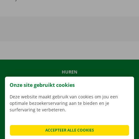
HUREN
ONS AANBOD
Onze site gebruikt cookies
ONZE DIENSTEN
Deze website maakt gebruik van cookies om jou een
LOCATIES
optimale bezoekerservaring aan te bieden en je
surfervaring te verbeteren.
APP
VERHUISOPLOSSINGEN
ACCEPTEER ALLE COOKIES