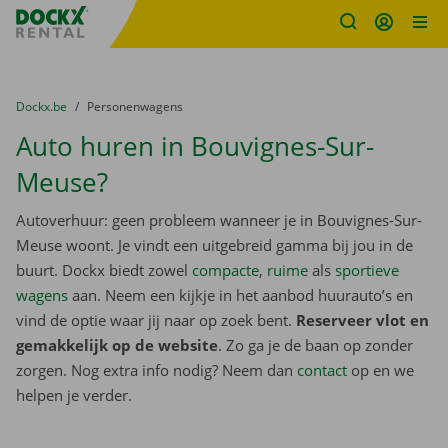
Fratello DEMO
Ga naar inhoud
Taalselectie overslaan
U bevindt zich hier:
van
Dockx.be
naar
Personenwagens
Auto huren in Bouvignes-Sur-
Meuse?
Autoverhuur: geen probleem wanneer je in Bouvignes-Sur-
Meuse woont. Je vindt een uitgebreid gamma bij jou in de
buurt. Dockx biedt zowel
compacte
,
ruime
als
sportieve
wagens
aan. Neem een kijkje in het aanbod huurauto’s en
vind de optie waar jij naar op zoek bent.
Reserveer vlot en
gemakkelijk op de website
. Zo ga je de baan op zonder
zorgen. Nog extra info nodig? Neem dan
contact
op en we
helpen je verder.