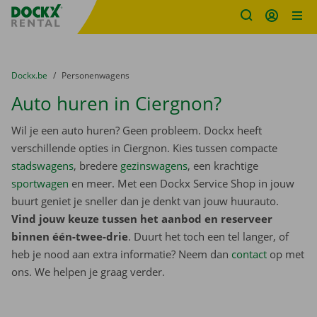
Fratello DEMO
Ga naar inhoud
Taalselectie overslaan
U bevindt zich hier:
van
Dockx.be
naar
Personenwagens
Auto huren in Ciergnon?
Wil je een auto huren? Geen probleem. Dockx heeft
verschillende opties in Ciergnon. Kies tussen compacte
stadswagens
, bredere
gezinswagens
, een krachtige
sportwagen
en meer. Met een Dockx Service Shop in jouw
buurt geniet je sneller dan je denkt van jouw huurauto.
Vind jouw keuze tussen het aanbod en reserveer
binnen één-twee-drie
. Duurt het toch een tel langer, of
heb je nood aan extra informatie? Neem dan
contact
op met
ons. We helpen je graag verder.