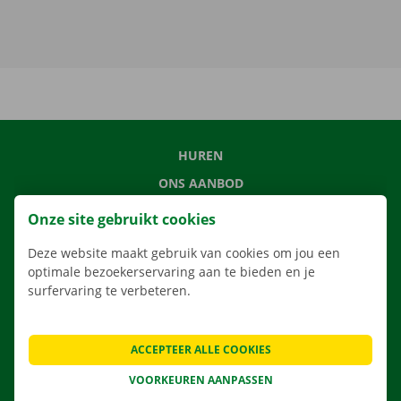
HUREN
ONS AANBOD
ONZE DIENSTEN
Onze site gebruikt cookies
LOCATIES
Deze website maakt gebruik van cookies om jou een
APP
optimale bezoekerservaring aan te bieden en je
surfervaring te verbeteren.
VERHUISOPLOSSINGEN
ACCEPTEER ALLE COOKIES
CONTACTEER ONS
VOORKEUREN AANPASSEN