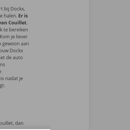
 bij Dockx,
te halen.
Er is
van Couillet
.
k te bereiken
Kom je liever
an gewoon aan
 jouw Dockx
et de auto
ons
e
s nadat je
gt.
uillet, dan