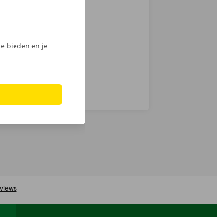
en
we op
men ook 24/7
e bieden en je