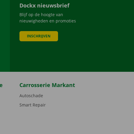
Dockx nieuwsbrief
Blijf op de hoogte van
nieuwigheden en promoties
INSCHRIJVEN
be
e
Carrosserie Markant
Autoschade
Smart Repair