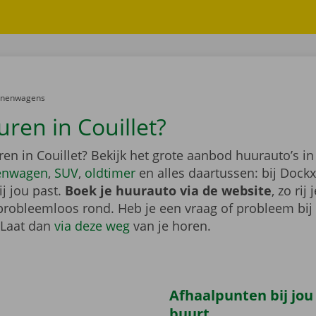
er:
onenwagens
uren in Couillet?
en in Couillet? Bekijk het grote aanbod huurauto’s in
enwagen
,
SUV
,
oldtimer
en alles daartussen: bij Dockx
j jou past.
Boek je huurauto via de website
, zo rij 
probleemloos rond. Heb je een vraag of probleem bij
 Laat dan
via deze weg
van je horen.
Afhaalpunten bij jou
buurt