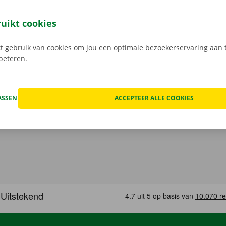
 verrassingen op je te wachten.
Transparante prijzen en e
 service dragen we hoog in het vaandel.
Daarom bekijken 
ruikt cookies
n de schade aan de auto. Je geniet bij technische proble
ping binnen heel Europa. Zo geraak je altijd veilig thuis.
 gebruik van cookies om jou een optimale bezoekerservaring aan t
rbeteren.
ASSEN
ACCEPTEER ALLE COOKIES