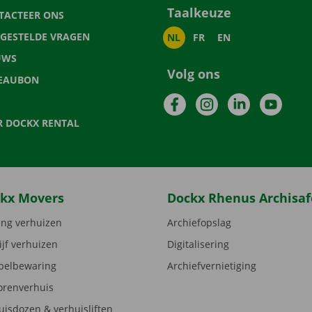
Taalkeuze
TACTEER ONS
LGESTELDE VRAGEN
NL
FR
EN
UWS
Volg ons
EAUBON
Facebook
Instagram
LinkedIn
YouTu
R DOCKX RENTAL
kx Movers
Dockx Rhenus Archisaf
ng verhuizen
Archiefopslag
ijf verhuizen
Digitalisering
elbewaring
Archiefvernietiging
orenverhuis
uisdozen & verhuisliften