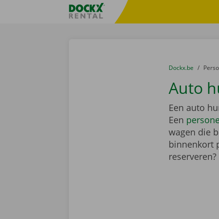
Ga naar inhoud
Taalselectie overslaan
Fratello DEMO
U bevindt zich hi
van
Dockx.be
naar
Pers
Auto h
Een auto hur
Een
person
wagen die bi
binnenkort 
reserveren?