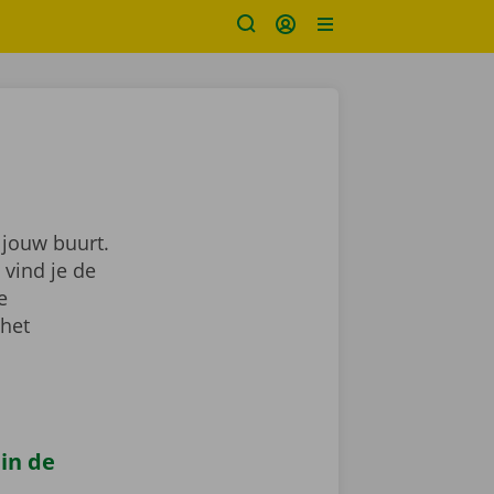
 jouw buurt.
 vind je de
je
 het
 in de