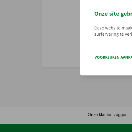
staan er geen
persoonlijke
Onze site geb
voorhand same
van pechverhel
Deze website maakt
surfervaring te ve
VOORKEUREN AANP