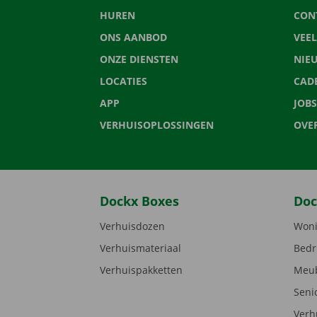
HUREN
CON
ONS AANBOD
VEE
ONZE DIENSTEN
NIE
LOCATIES
CAD
APP
JOBS
VERHUISOPLOSSINGEN
OVE
Dockx Boxes
Doc
Verhuisdozen
Woni
Verhuismateriaal
Bedr
Verhuispakketten
Meub
Seni
Verh