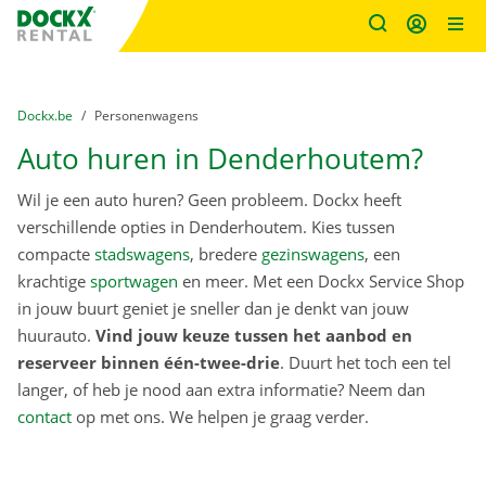
Fratello DEMO
Ga naar inhoud
Taalselectie overslaan
U bevindt zich hier:
van
Dockx.be
naar
Personenwagens
Auto huren in Denderhoutem?
Wil je een auto huren? Geen probleem. Dockx heeft
verschillende opties in Denderhoutem. Kies tussen
compacte
stadswagens
, bredere
gezinswagens
, een
krachtige
sportwagen
en meer. Met een Dockx Service Shop
in jouw buurt geniet je sneller dan je denkt van jouw
huurauto.
Vind jouw keuze tussen het aanbod en
reserveer binnen één-twee-drie
. Duurt het toch een tel
langer, of heb je nood aan extra informatie? Neem dan
contact
op met ons. We helpen je graag verder.