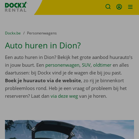
Fratello DEMO
Ga naar inhoud
Taalselectie overslaan
U bevindt zich hier:
van
Dockx.be
naar
Personenwagens
Auto huren in Dion?
Een auto huren in Dion? Bekijk het grote aanbod huurauto’s
in jouw buurt. Een
personenwagen
,
SUV
,
oldtimer
en alles
daartussen: bij Dockx vind je de wagen die bij jou past.
Boek je huurauto via de website
, zo rij je binnenkort
probleemloos rond. Heb je een vraag of probleem bij het
reserveren? Laat dan
via deze weg
van je horen.