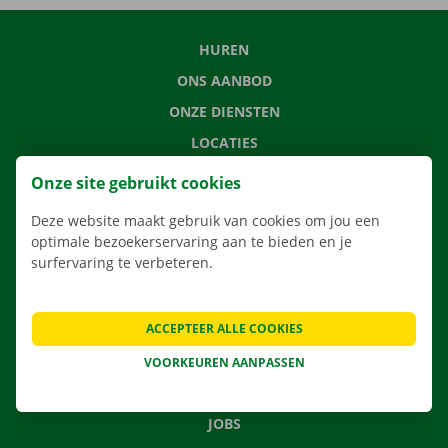
HUREN
ONS AANBOD
ONZE DIENSTEN
LOCATIES
APP
Onze site gebruikt cookies
VERHUISOPLOSSINGEN
Deze website maakt gebruik van cookies om jou een
optimale bezoekerservaring aan te bieden en je
surfervaring te verbeteren.
CONTACTEER ONS
ACCEPTEER ALLE COOKIES
VEELGESTELDE VRAGEN
NIEUWS
VOORKEUREN AANPASSEN
CADEAUBON
JOBS