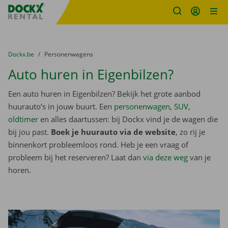
Fratello DEMO
Ga naar inhoud
Taalselectie overslaan
U bevindt zich hier:
van
Dockx.be
naar
Personenwagens
Auto huren in Eigenbilzen?
Een auto huren in Eigenbilzen? Bekijk het grote aanbod
huurauto’s in jouw buurt. Een
personenwagen
,
SUV
,
oldtimer
en alles daartussen: bij Dockx vind je de wagen die
bij jou past.
Boek je huurauto via de website
, zo rij je
binnenkort probleemloos rond. Heb je een vraag of
probleem bij het reserveren? Laat dan
via deze weg
van je
horen.