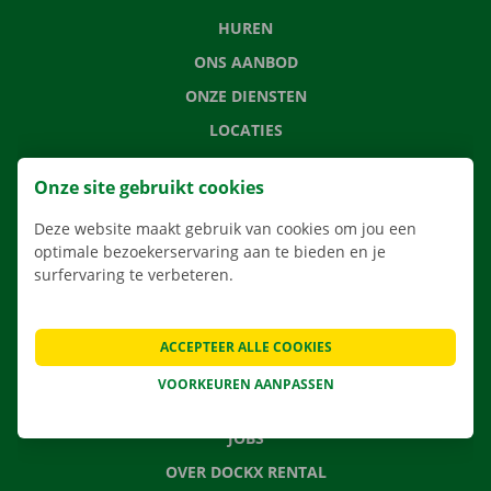
HUREN
ONS AANBOD
ONZE DIENSTEN
LOCATIES
APP
Onze site gebruikt cookies
VERHUISOPLOSSINGEN
Deze website maakt gebruik van cookies om jou een
optimale bezoekerservaring aan te bieden en je
surfervaring te verbeteren.
CONTACTEER ONS
VEELGESTELDE VRAGEN
ACCEPTEER ALLE COOKIES
NIEUWS
VOORKEUREN AANPASSEN
CADEAUBON
JOBS
OVER DOCKX RENTAL