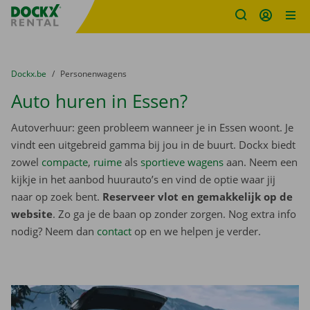
Fratello DEMO
Ga naar inhoud
Taalselectie overslaan
U bevindt zich hier:
van
Dockx.be
naar
Personenwagens
Auto huren in Essen?
Autoverhuur: geen probleem wanneer je in Essen woont. Je
vindt een uitgebreid gamma bij jou in de buurt. Dockx biedt
zowel
compacte
,
ruime
als
sportieve wagens
aan. Neem een
kijkje in het aanbod huurauto’s en vind de optie waar jij
naar op zoek bent.
Reserveer vlot en gemakkelijk op de
website
. Zo ga je de baan op zonder zorgen. Nog extra info
nodig? Neem dan
contact
op en we helpen je verder.