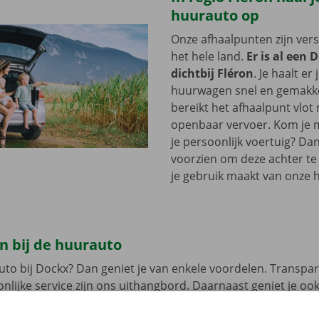
huurauto op
Onze afhaalpunten zijn ver
het hele land.
Er is al een 
dichtbij Fléron
. Je haalt er
huurwagen snel en gemakkel
bereikt het afhaalpunt vlot
openbaar vervoer. Kom je me
je persoonlijk voertuig? Dan
voorzien om deze achter te l
je gebruik maakt van onze 
n bij de huurauto
uto bij Dockx? Dan geniet je van enkele voordelen. Transpar
nlijke service zijn ons uithangbord. Daarnaast geniet je oo
n pechverhelping binnen heel Europa indien je huurwagen e