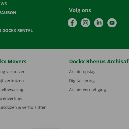
UWS
Volg ons
EAUBON
Facebook
Instagram
LinkedIn
YouTu
R DOCKX RENTAL
kx Movers
Dockx Rhenus Archisaf
ng verhuizen
Archiefopslag
ijf verhuizen
Digitalisering
elbewaring
Archiefvernietiging
orenverhuis
uisdozen & verhuisliften