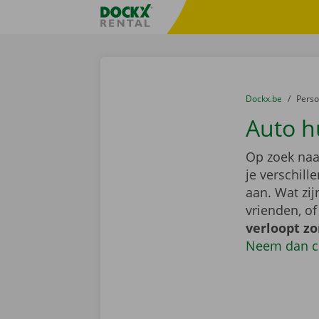
Ga naar inhoud
Taalselectie overslaan
Fratello DEMO
U bevindt zich hi
van
Dockx.be
naar
Pers
Auto h
Op zoek naa
je verschil
aan. Wat zi
vrienden, o
verloopt z
Neem dan c