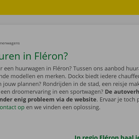
er:
onenwagens
uren in Fléron?
r een huurwagen in Fléron? Tussen ons aanbod huura
lende modellen en merken. Dockx biedt iedere chauffe
jn jouw plannen? Rondrijden in de stad, een reisje m
f een droomervaring in een sportwagen?
De autover
onder enig probleem via de website
. Ervaar je toch
ontact op
en we vinden een oplossing.
In regio Fléron haal 