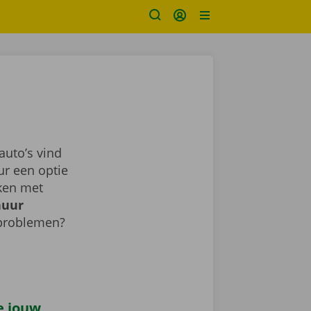
uto’s vind
ur een optie
aken met
huur
 problemen?
je jouw