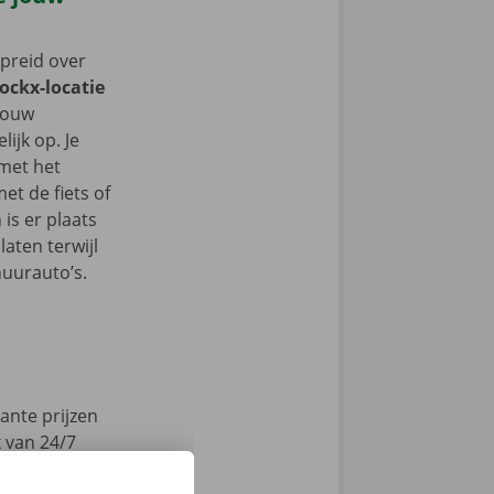
spreid over
Dockx-locatie
 jouw
ijk op. Je
 met het
t de fiets of
 is er plaats
aten terwijl
huurauto’s.
ante prijzen
k van 24/7
en technische