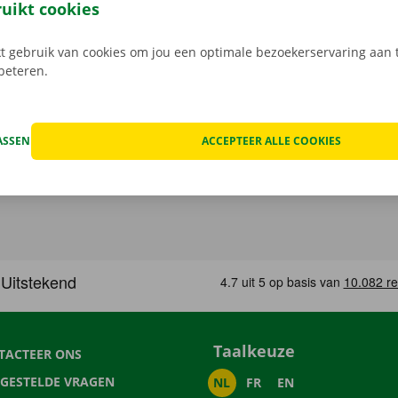
 rij je zonder zorgen rond in je huurauto
.
ruikt cookies
 gebruik van cookies om jou een optimale bezoekerservaring aan t
rbeteren.
ASSEN
ACCEPTEER ALLE COOKIES
Taalkeuze
TACTEER ONS
LGESTELDE VRAGEN
NL
FR
EN