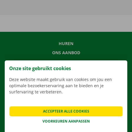
HUREN
ONS AANBOD
ONZE DIENSTEN
Onze site gebruikt cookies
LOCATIES
Deze website maakt gebruik van cookies om jou een
APP
optimale bezoekerservaring aan te bieden en je
VERHUISOPLOSSINGEN
surfervaring te verbeteren.
ACCEPTEER ALLE COOKIES
CONTACTEER ONS
VOORKEUREN AANPASSEN
VEELGESTELDE VRAGEN