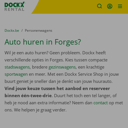
Fratello DEMO
Ga naar inhoud
Taalselectie overslaan
U bevindt zich hier:
van
Dockx.be
naar
Personenwagens
Auto huren in Forges?
Wil je een auto huren? Geen probleem. Dockx heeft
verschillende opties in Forges. Kies tussen compacte
stadswagens
, bredere
gezinswagens
, een krachtige
sportwagen
en meer. Met een Dockx Service Shop in jouw
buurt geniet je sneller dan je denkt van jouw huurauto.
Vind jouw keuze tussen het aanbod en reserveer
binnen één-twee-drie
. Duurt het toch een tel langer, of
heb je nood aan extra informatie? Neem dan
contact
op met
ons. We helpen je graag verder.