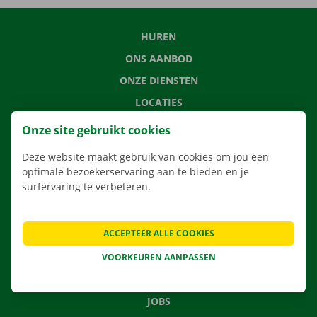
HUREN
ONS AANBOD
ONZE DIENSTEN
LOCATIES
APP
Onze site gebruikt cookies
VERHUISOPLOSSINGEN
Deze website maakt gebruik van cookies om jou een
optimale bezoekerservaring aan te bieden en je
surfervaring te verbeteren.
CONTACTEER ONS
ACCEPTEER ALLE COOKIES
VEELGESTELDE VRAGEN
NIEUWS
VOORKEUREN AANPASSEN
CADEAUBON
JOBS