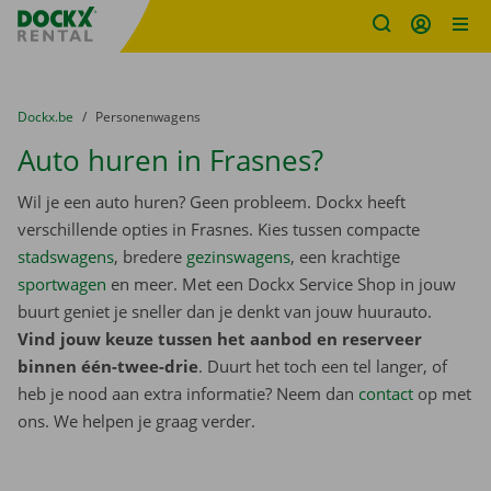
Fratello DEMO
Ga naar inhoud
Taalselectie overslaan
U bevindt zich hier:
van
Dockx.be
naar
Personenwagens
Auto huren in Frasnes?
Wil je een auto huren? Geen probleem. Dockx heeft
verschillende opties in Frasnes. Kies tussen compacte
stadswagens
, bredere
gezinswagens
, een krachtige
sportwagen
en meer. Met een Dockx Service Shop in jouw
buurt geniet je sneller dan je denkt van jouw huurauto.
Vind jouw keuze tussen het aanbod en reserveer
binnen één-twee-drie
. Duurt het toch een tel langer, of
heb je nood aan extra informatie? Neem dan
contact
op met
ons. We helpen je graag verder.