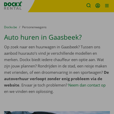
Fratello DEMO
Ga naar inhoud
Taalselectie overslaan
U bevindt zich hier:
van
Dockx.be
naar
Personenwagens
Auto huren in Gaasbeek?
Op zoek naar een huurwagen in Gaasbeek? Tussen ons
aanbod huurauto’s vind je verschillende modellen en
merken. Dockx biedt iedere chauffeur een optie aan. Wat
zijn jouw plannen? Rondrijden in de stad, een reisje maken
met vrienden, of een droomervaring in een sportwagen?
De
autoverhuur verloopt zonder enig probleem via de
website
. Ervaar je toch problemen?
Neem dan contact op
en we vinden een oplossing.