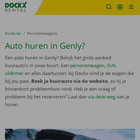
Fratello DEMO
Ga naar inhoud
Taalselectie overslaan
U bevindt zich hier:
van
Dockx.be
naar
Personenwagens
Auto huren in Genly?
Een auto huren in Genly? Bekijk het grote aanbod
huurauto’s in jouw buurt. Een
personenwagen
,
SUV
,
oldtimer
en alles daartussen: bij Dockx vind je de wagen die
bij jou past.
Boek je huurauto via de website
, zo rij je
binnenkort probleemloos rond. Heb je een vraag of
probleem bij het reserveren? Laat dan
via deze weg
van je
horen.