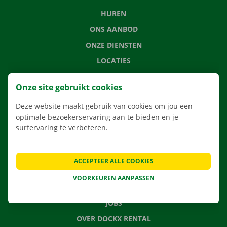
HUREN
ONS AANBOD
ONZE DIENSTEN
LOCATIES
APP
Onze site gebruikt cookies
VERHUISOPLOSSINGEN
Deze website maakt gebruik van cookies om jou een
optimale bezoekerservaring aan te bieden en je
surfervaring te verbeteren.
CONTACTEER ONS
VEELGESTELDE VRAGEN
ACCEPTEER ALLE COOKIES
NIEUWS
VOORKEUREN AANPASSEN
CADEAUBON
JOBS
OVER DOCKX RENTAL