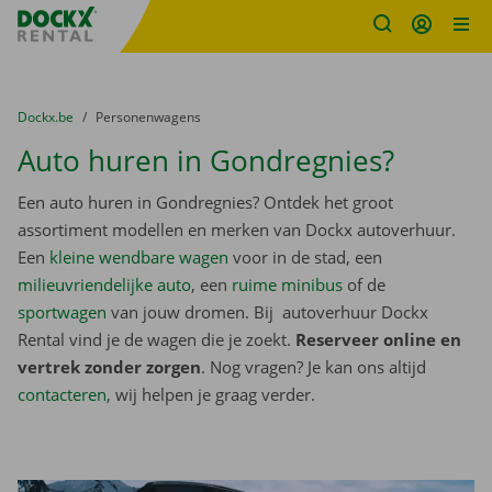
Fratello DEMO
Ga naar inhoud
Taalselectie overslaan
U bevindt zich hier:
van
Dockx.be
naar
Personenwagens
Auto huren in Gondregnies?
Een auto huren in Gondregnies? Ontdek het groot
assortiment modellen en merken van Dockx autoverhuur.
Een
kleine wendbare wagen
voor in de stad, een
milieuvriendelijke auto
, een
ruime minibus
of de
sportwagen
van jouw dromen. Bij autoverhuur Dockx
Rental vind je de wagen die je zoekt.
Reserveer online en
vertrek zonder zorgen
. Nog vragen? Je kan ons altijd
contacteren
, wij helpen je graag verder.