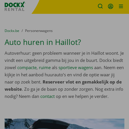
Fratello DEMO
Ga naar inhoud
Taalselectie overslaan
U bevindt zich hier:
van
Dockx.be
naar
Personenwagens
Auto huren in Haillot?
Autoverhuur: geen probleem wanneer je in Haillot woont. Je
vindt een uitgebreid gamma bij jou in de buurt. Dockx biedt
zowel
compacte
,
ruime
als
sportieve wagens
aan. Neem een
kijkje in het aanbod huurauto’s en vind de optie waar jij
naar op zoek bent.
Reserveer vlot en gemakkelijk op de
website
. Zo ga je de baan op zonder zorgen. Nog extra info
nodig? Neem dan
contact
op en we helpen je verder.