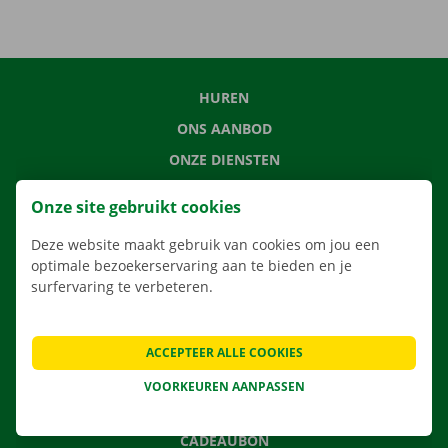
HUREN
ONS AANBOD
ONZE DIENSTEN
LOCATIES
Onze site gebruikt cookies
APP
Deze website maakt gebruik van cookies om jou een
VERHUISOPLOSSINGEN
optimale bezoekerservaring aan te bieden en je
surfervaring te verbeteren.
CONTACTEER ONS
ACCEPTEER ALLE COOKIES
VEELGESTELDE VRAGEN
VOORKEUREN AANPASSEN
NIEUWS
CADEAUBON