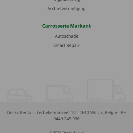
Archiefvernietiging
Carrosserie Markant
Autoschade
Smart Repair
Dockx Rental
-
Terbekehofdreef 10
-
2610
Wilrijk
,
België
-
BE
0449.245.996
© 2026 Dockx Rental