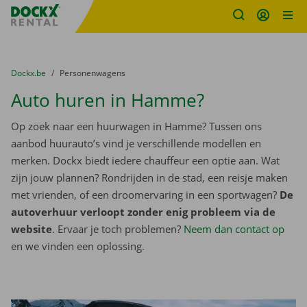
Fratello DEMO
Ga naar inhoud
Taalselectie overslaan
U bevindt zich hier:
van
Dockx.be
naar
Personenwagens
Auto huren in Hamme?
Op zoek naar een huurwagen in Hamme? Tussen ons
aanbod huurauto’s vind je verschillende modellen en
merken. Dockx biedt iedere chauffeur een optie aan. Wat
zijn jouw plannen? Rondrijden in de stad, een reisje maken
met vrienden, of een droomervaring in een sportwagen?
De
autoverhuur verloopt zonder enig probleem via de
website
. Ervaar je toch problemen?
Neem dan contact op
en we vinden een oplossing.