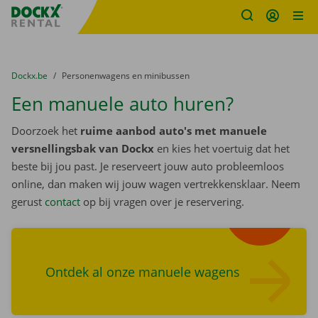
Fratello DEMO
Ga naar inhoud
Taalselectie overslaan
U bevindt zich hier:
van
Dockx.be
naar
Personenwagens en minibussen
Een manuele auto huren?
Doorzoek het
ruime aanbod auto's met manuele
versnellingsbak van Dockx
en kies het voertuig dat het
beste bij jou past. Je reserveert jouw auto probleemloos
online, dan maken wij jouw wagen vertrekkensklaar. Neem
Zoek
gerust
contact
op bij vragen over je reservering.
wagens
Ontdek al onze manuele wagens