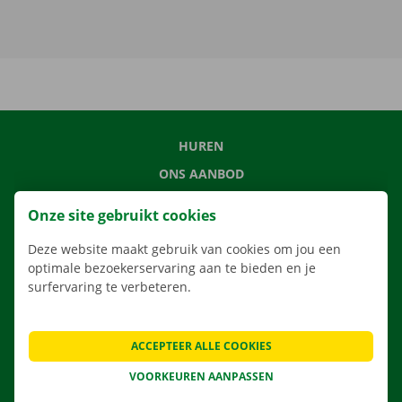
HUREN
ONS AANBOD
ONZE DIENSTEN
Onze site gebruikt cookies
LOCATIES
Deze website maakt gebruik van cookies om jou een
APP
optimale bezoekerservaring aan te bieden en je
VERHUISOPLOSSINGEN
surfervaring te verbeteren.
ACCEPTEER ALLE COOKIES
CONTACTEER ONS
VOORKEUREN AANPASSEN
VEELGESTELDE VRAGEN