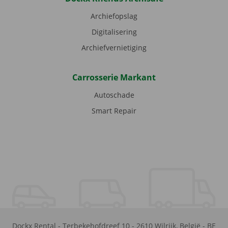
Archiefopslag
Digitalisering
Archiefvernietiging
Carrosserie Markant
Autoschade
Smart Repair
Dockx Rental
-
Terbekehofdreef 10
-
2610
Wilrijk
,
België
-
BE