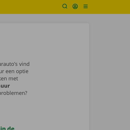
rauto’s vind
ur een optie
aken met
huur
 problemen?
 in de