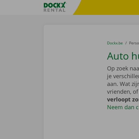
Ga naar inhoud
Taalselectie overslaan
Fratello DEMO
U bevindt zich hi
van
Dockx.be
naar
Pers
Auto h
Op zoek naa
je verschil
aan. Wat zi
vrienden, o
verloopt z
Neem dan c