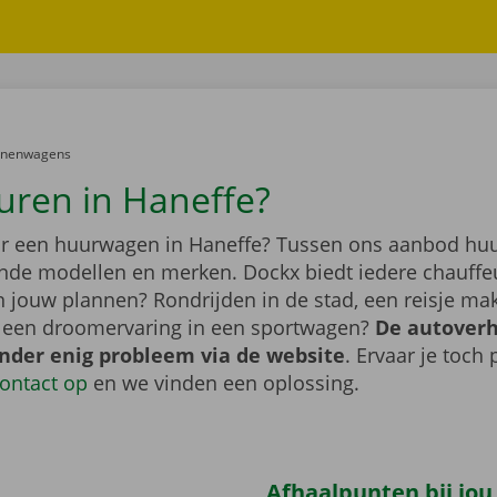
er:
onenwagens
uren in Haneffe?
r een huurwagen in Haneffe? Tussen ons aanbod huu
lende modellen en merken. Dockx biedt iedere chauffe
jn jouw plannen? Rondrijden in de stad, een reisje m
f een droomervaring in een sportwagen?
De autover
onder enig probleem via de website
. Ervaar je toch
ontact op
en we vinden een oplossing.
Afhaalpunten bij jou