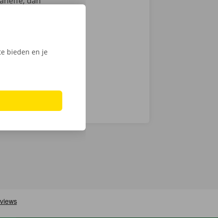
aneffe, dan
en
we op
men ook 24/7
e bieden en je