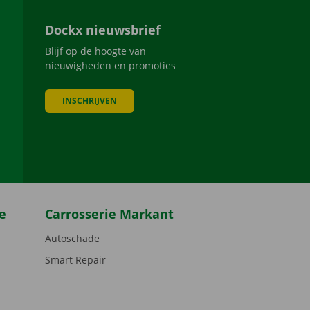
Dockx nieuwsbrief
Blijf op de hoogte van
nieuwigheden en promoties
INSCHRIJVEN
be
e
Carrosserie Markant
Autoschade
Smart Repair