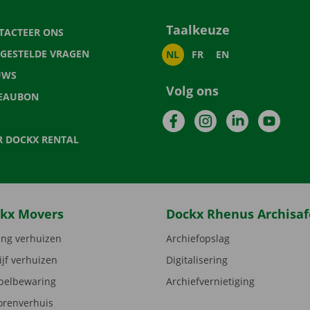
Taalkeuze
TACTEER ONS
LGESTELDE VRAGEN
NL
FR
EN
UWS
Volg ons
EAUBON
Facebook
Instagram
LinkedIn
YouTu
R DOCKX RENTAL
kx Movers
Dockx Rhenus Archisaf
ng verhuizen
Archiefopslag
ijf verhuizen
Digitalisering
elbewaring
Archiefvernietiging
orenverhuis