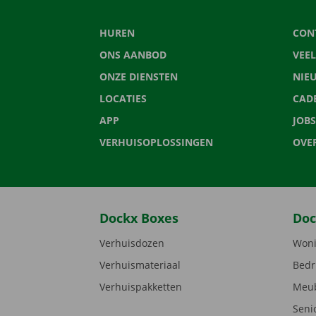
HUREN
CON
ONS AANBOD
VEE
ONZE DIENSTEN
NIE
LOCATIES
CAD
APP
JOBS
VERHUISOPLOSSINGEN
OVE
Dockx Boxes
Doc
Verhuisdozen
Woni
Verhuismateriaal
Bedr
Verhuispakketten
Meub
Seni