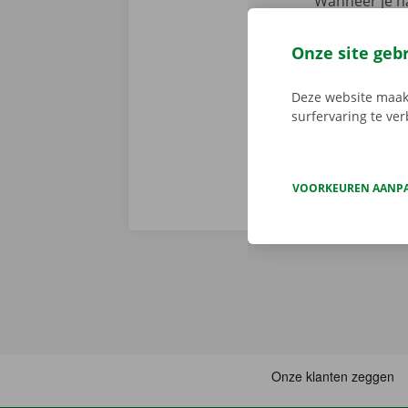
Wanneer je na
staan er geen
persoonlijke
Onze site geb
voorhand same
van pechverhel
Deze website maakt
surfervaring te ve
VOORKEUREN AANP