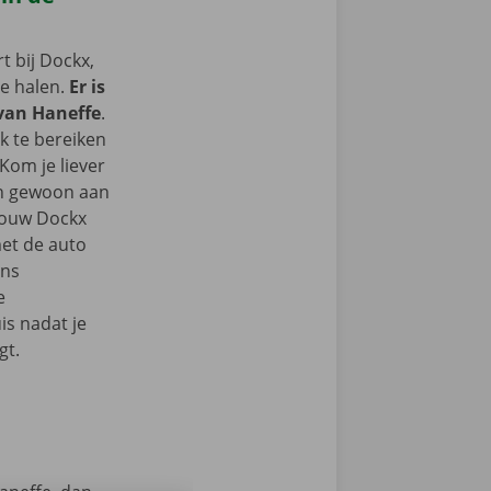
 bij Dockx,
te halen.
Er is
 van Haneffe
.
k te bereiken
Kom je liever
an gewoon aan
 jouw Dockx
et de auto
ons
e
s nadat je
gt.