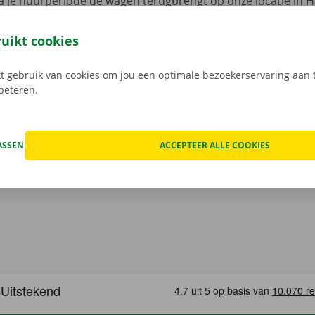
 je huurperiode de wagen terugbrengt op onze locatie in H
 verrassingen op je te wachten.
Transparante prijzen en e
 service dragen we hoog in het vaandel.
Daarom bekijken 
ruikt cookies
n de schade aan de auto. Je geniet bij technische proble
ping binnen heel Europa. Zo geraak je altijd veilig thuis.
 gebruik van cookies om jou een optimale bezoekerservaring aan t
rbeteren.
ASSEN
ACCEPTEER ALLE COOKIES