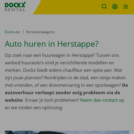
Fratello DEMO
Ga naar inhoud
Taalselectie overslaan
U bevindt zich hier:
van
Dockx.be
naar
Personenwagens
Auto huren in Herstappe?
Op zoek naar een huurwagen in Herstappe? Tussen ons
aanbod huurauto’s vind je verschillende modellen en
merken. Dockx biedt iedere chauffeur een optie aan. Wat
zijn jouw plannen? Rondrijden in de stad, een reisje maken
met vrienden, of een droomervaring in een sportwagen?
De
autoverhuur verloopt zonder enig probleem via de
website
. Ervaar je toch problemen?
Neem dan contact op
en we vinden een oplossing.