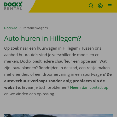
Fratello DEMO
Ga naar inhoud
Taalselectie overslaan
U bevindt zich hier:
van
Dockx.be
naar
Personenwagens
Auto huren in Hillegem?
Op zoek naar een huurwagen in Hillegem? Tussen ons
aanbod huurauto’s vind je verschillende modellen en
merken. Dockx biedt iedere chauffeur een optie aan. Wat
zijn jouw plannen? Rondrijden in de stad, een reisje maken
met vrienden, of een droomervaring in een sportwagen?
De
autoverhuur verloopt zonder enig probleem via de
website
. Ervaar je toch problemen?
Neem dan contact op
en we vinden een oplossing.