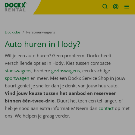
Fratello DEMO
Ga naar inhoud
Taalselectie overslaan
U bevindt zich hier:
van
Dockx.be
naar
Personenwagens
Auto huren in Hody?
Wil je een auto huren? Geen probleem. Dockx heeft
verschillende opties in Hody. Kies tussen compacte
stadswagens
, bredere
gezinswagens
, een krachtige
sportwagen
en meer. Met een Dockx Service Shop in jouw
buurt geniet je sneller dan je denkt van jouw huurauto.
Vind jouw keuze tussen het aanbod en reserveer
binnen één-twee-drie
. Duurt het toch een tel langer, of
heb je nood aan extra informatie? Neem dan
contact
op met
ons. We helpen je graag verder.