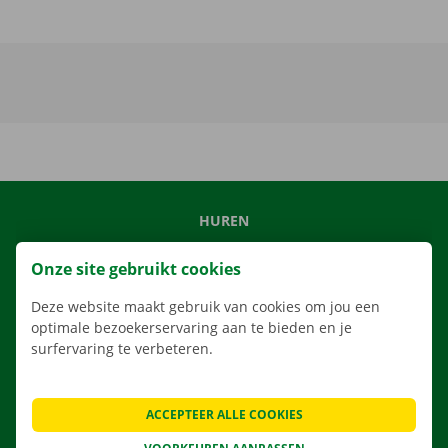
HUREN
ONS AANBOD
Onze site gebruikt cookies
ONZE DIENSTEN
Deze website maakt gebruik van cookies om jou een
LOCATIES
optimale bezoekerservaring aan te bieden en je
APP
surfervaring te verbeteren.
VERHUISOPLOSSINGEN
ACCEPTEER ALLE COOKIES