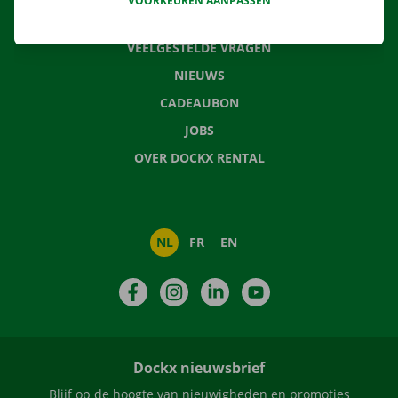
VOORKEUREN AANPASSEN
CONTACTEER ONS
VEELGESTELDE VRAGEN
NIEUWS
CADEAUBON
JOBS
OVER DOCKX RENTAL
NL
FR
EN
Facebook
Instagram
LinkedIn
YouTube
Dockx nieuwsbrief
Blijf op de hoogte van nieuwigheden en promoties